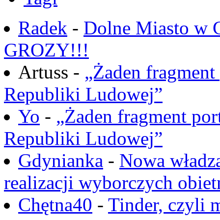
Radek
-
Dolne Miasto w
GROZY!!!
Artuss -
„Żaden fragment 
Republiki Ludowej”
Yo
-
„Żaden fragment port
Republiki Ludowej”
Gdynianka
-
Nowa władza
realizacji wyborczych obiet
Chętna40
-
Tinder, czyli 