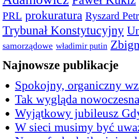
prokuratura
PRL
Ryszard Pet
Trybunał Konstytucyjny
Un
Zbign
samorządowe
władimir putin
Najnowsze publikacje
Spokojny, organiczny wz
Tak wygląda nowoczesna
Wyjątkowy jubileusz Gd
W sieci musimy być uwa