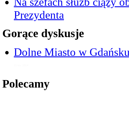
Na szefach służb ciąży 
Prezydenta
Gorące dyskusje
Dolne Miasto w Gdańs
15 kw. 2014
Polecamy