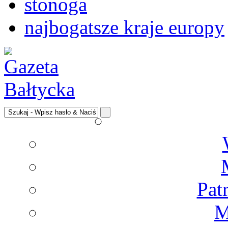
stonoga
najbogatsze kraje europy
Pat
M