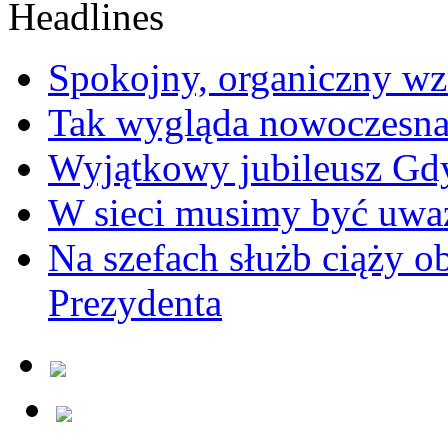
Spokojny, organiczny wz
Tak wygląda nowoczesna
Wyjątkowy jubileusz Gd
W sieci musimy być uwa
Na szefach służb ciąży 
Prezydenta