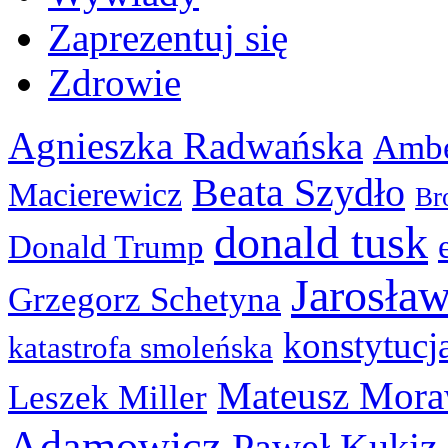
Zaprezentuj się
Zdrowie
Agnieszka Radwańska
Ambe
Beata Szydło
Macierewicz
Br
donald tusk
Donald Trump
Jarosła
Grzegorz Schetyna
konstytucj
katastrofa smoleńska
Mateusz Mora
Leszek Miller
Adamowicz
Paweł Kukiz