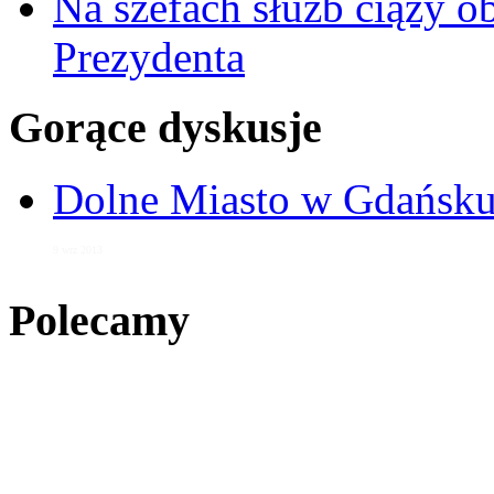
Na szefach służb ciąży 
Prezydenta
Gorące dyskusje
Dolne Miasto w Gdańs
9 wrz 2013
Polecamy