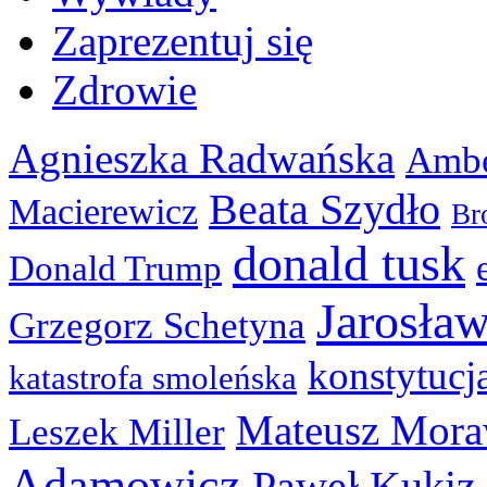
Zaprezentuj się
Zdrowie
Agnieszka Radwańska
Ambe
Beata Szydło
Macierewicz
Br
donald tusk
Donald Trump
Jarosła
Grzegorz Schetyna
konstytucj
katastrofa smoleńska
Mateusz Mora
Leszek Miller
Adamowicz
Paweł Kukiz