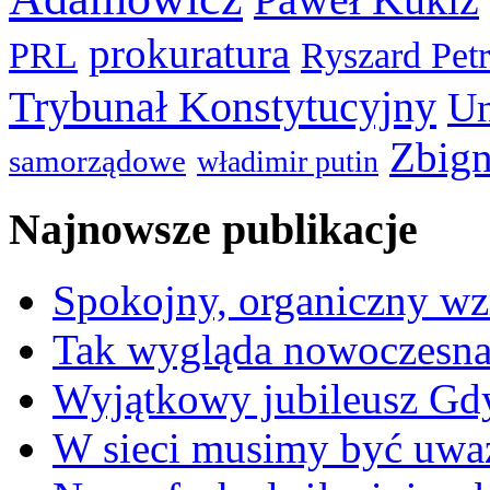
prokuratura
PRL
Ryszard Pet
Trybunał Konstytucyjny
Un
Zbign
samorządowe
władimir putin
Najnowsze publikacje
Spokojny, organiczny wz
Tak wygląda nowoczesna
Wyjątkowy jubileusz Gd
W sieci musimy być uwa