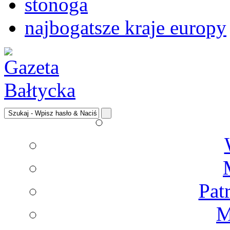
stonoga
najbogatsze kraje europy
Pat
M