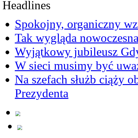
Spokojny, organiczny wz
Tak wygląda nowoczesna
Wyjątkowy jubileusz Gd
W sieci musimy być uwa
Na szefach służb ciąży 
Prezydenta