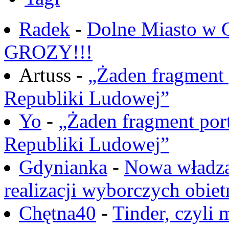
Radek
-
Dolne Miasto w
GROZY!!!
Artuss -
„Żaden fragment 
Republiki Ludowej”
Yo
-
„Żaden fragment port
Republiki Ludowej”
Gdynianka
-
Nowa władza
realizacji wyborczych obiet
Chętna40
-
Tinder, czyli 