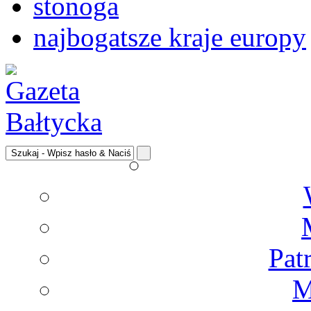
stonoga
najbogatsze kraje europy
Pat
M