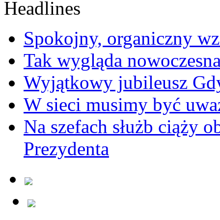
Spokojny, organiczny wz
Tak wygląda nowoczesna
Wyjątkowy jubileusz Gd
W sieci musimy być uwa
Na szefach służb ciąży 
Prezydenta