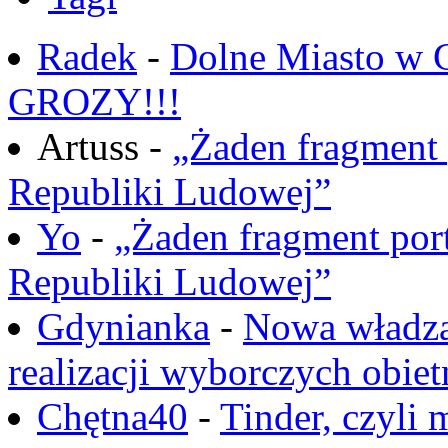
Radek
-
Dolne Miasto w
GROZY!!!
Artuss -
„Żaden fragment 
Republiki Ludowej”
Yo
-
„Żaden fragment port
Republiki Ludowej”
Gdynianka
-
Nowa władza
realizacji wyborczych obiet
Chętna40
-
Tinder, czyli 