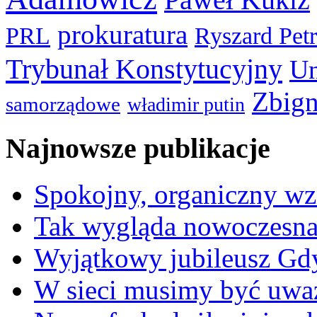
prokuratura
PRL
Ryszard Pet
Trybunał Konstytucyjny
Un
Zbign
samorządowe
władimir putin
Najnowsze publikacje
Spokojny, organiczny wz
Tak wygląda nowoczesna
Wyjątkowy jubileusz Gd
W sieci musimy być uwa