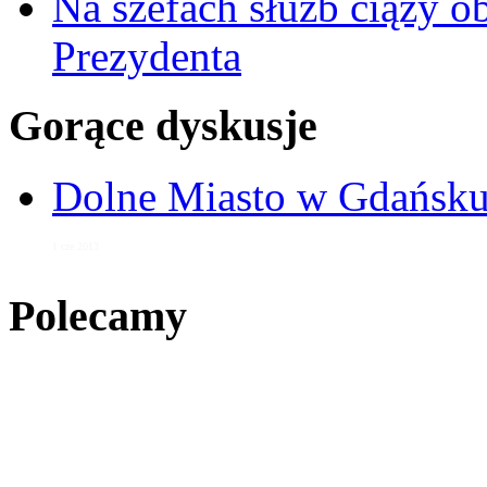
Na szefach służb ciąży 
Prezydenta
Gorące dyskusje
Dolne Miasto w Gdańs
1 cze 2013
Polecamy