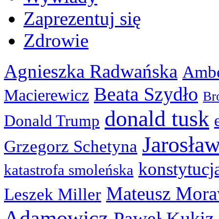
Zaprezentuj się
Zdrowie
Agnieszka Radwańska
Ambe
Beata Szydło
Macierewicz
Br
donald tusk
Donald Trump
Jarosła
Grzegorz Schetyna
konstytucj
katastrofa smoleńska
Mateusz Mora
Leszek Miller
Adamowicz
Paweł Kukiz