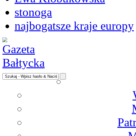
stonoga
najbogatsze kraje europy
Pat
M