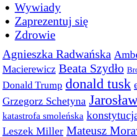
Wywiady
Zaprezentuj się
Zdrowie
Agnieszka Radwańska
Ambe
Beata Szydło
Macierewicz
Br
donald tusk
Donald Trump
Jarosła
Grzegorz Schetyna
konstytucj
katastrofa smoleńska
Mateusz Mora
Leszek Miller