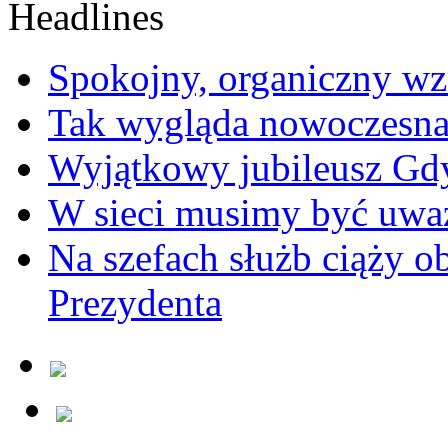
Spokojny, organiczny wz
Tak wygląda nowoczesna
Wyjątkowy jubileusz Gd
W sieci musimy być uwa
Na szefach służb ciąży 
Prezydenta