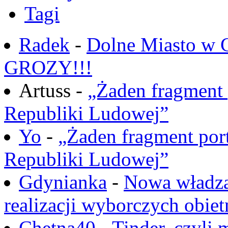
Tagi
Radek
-
Dolne Miasto w
GROZY!!!
Artuss -
„Żaden fragment 
Republiki Ludowej”
Yo
-
„Żaden fragment port
Republiki Ludowej”
Gdynianka
-
Nowa władza
realizacji wyborczych obiet
Chętna40
-
Tinder, czyli 