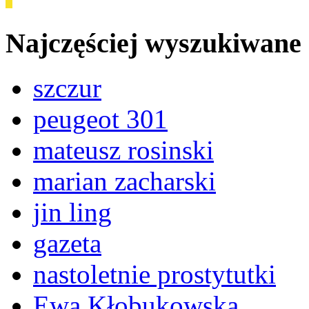
Najczęściej wyszukiwane
szczur
peugeot 301
mateusz rosinski
marian zacharski
jin ling
gazeta
nastoletnie prostytutki
Ewa Kłobukowska