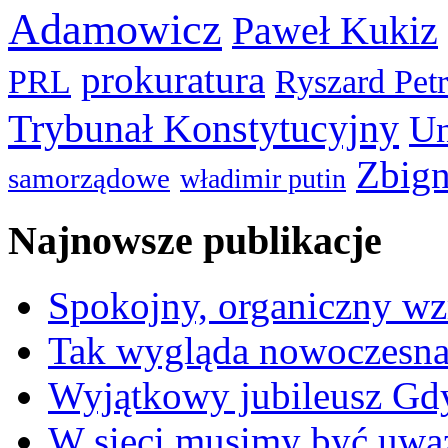
Adamowicz
Paweł Kukiz
prokuratura
PRL
Ryszard Pet
Trybunał Konstytucyjny
Un
Zbign
samorządowe
władimir putin
Najnowsze publikacje
Spokojny, organiczny wz
Tak wygląda nowoczesna
Wyjątkowy jubileusz Gd
W sieci musimy być uwa