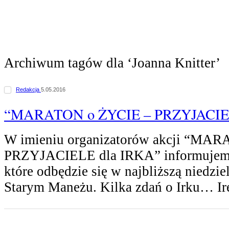
Archiwum tagów dla ‘Joanna Knitter’
Redakcja
5.05.2016
“MARATON o ŻYCIE – PRZYJACIEL
W imieniu organizatorów akcji “MA
PRZYJACIELE dla IRKA” informujemy
które odbędzie się w najbliższą niedzie
Starym Maneżu. Kilka zdań o Irku… I