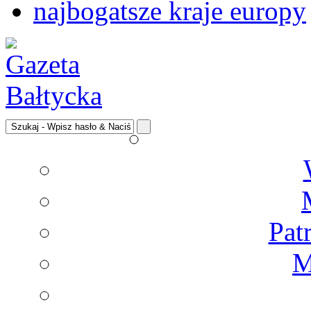
najbogatsze kraje europy
Pat
M