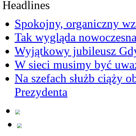
Spokojny, organiczny wz
Tak wygląda nowoczesna
Wyjątkowy jubileusz Gd
W sieci musimy być uwa
Na szefach służb ciąży 
Prezydenta