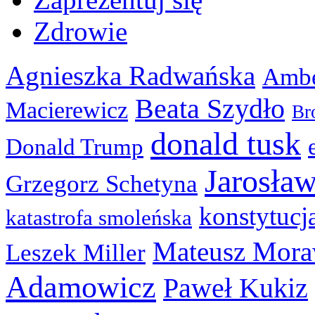
Zdrowie
Agnieszka Radwańska
Ambe
Beata Szydło
Macierewicz
Br
donald tusk
Donald Trump
Jarosła
Grzegorz Schetyna
konstytucj
katastrofa smoleńska
Mateusz Mora
Leszek Miller
Adamowicz
Paweł Kukiz