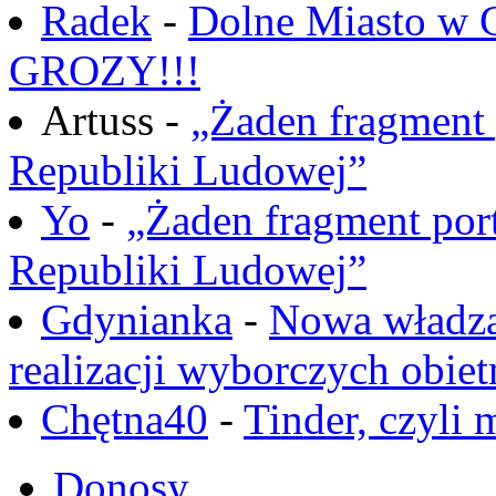
Radek
-
Dolne Miasto w
GROZY!!!
Artuss -
„Żaden fragment 
Republiki Ludowej”
Yo
-
„Żaden fragment port
Republiki Ludowej”
Gdynianka
-
Nowa władza
realizacji wyborczych obiet
Chętna40
-
Tinder, czyli 
Donosy