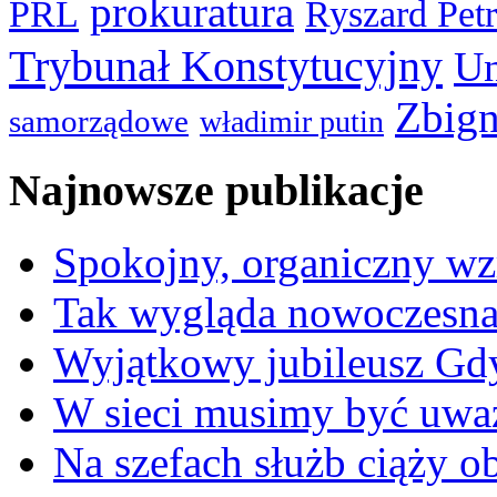
prokuratura
PRL
Ryszard Pet
Trybunał Konstytucyjny
Un
Zbign
samorządowe
władimir putin
Najnowsze publikacje
Spokojny, organiczny wz
Tak wygląda nowoczesna
Wyjątkowy jubileusz Gd
W sieci musimy być uwa
Na szefach służb ciąży 