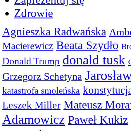
Zdrowie
Agnieszka Radwańska
Ambe
Beata Szydło
Macierewicz
Br
donald tusk
Donald Trump
Jarosła
Grzegorz Schetyna
konstytucj
katastrofa smoleńska
Mateusz Mora
Leszek Miller
Adamowicz
Paweł Kukiz