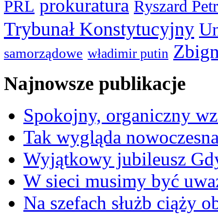
prokuratura
PRL
Ryszard Pet
Trybunał Konstytucyjny
Un
Zbign
samorządowe
władimir putin
Najnowsze publikacje
Spokojny, organiczny wz
Tak wygląda nowoczesna
Wyjątkowy jubileusz Gd
W sieci musimy być uwa
Na szefach służb ciąży 