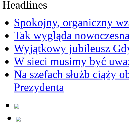
Spokojny, organiczny wz
Tak wygląda nowoczesna
Wyjątkowy jubileusz Gd
W sieci musimy być uwa
Na szefach służb ciąży 
Prezydenta