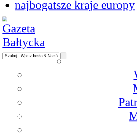
najbogatsze kraje europy
Pat
M