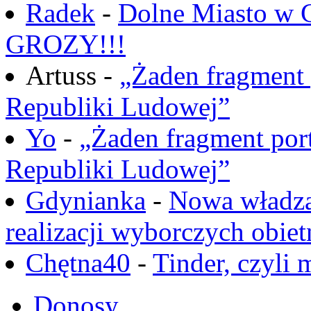
Radek
-
Dolne Miasto w
GROZY!!!
Artuss -
„Żaden fragment 
Republiki Ludowej”
Yo
-
„Żaden fragment port
Republiki Ludowej”
Gdynianka
-
Nowa władza
realizacji wyborczych obiet
Chętna40
-
Tinder, czyli 
Donosy