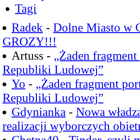
Tagi
Radek
-
Dolne Miasto w
GROZY!!!
Artuss -
„Żaden fragment 
Republiki Ludowej”
Yo
-
„Żaden fragment port
Republiki Ludowej”
Gdynianka
-
Nowa władza
realizacji wyborczych obiet
Chętna40
-
Tinder, czyli 