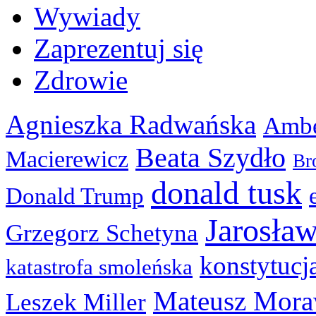
Wywiady
Zaprezentuj się
Zdrowie
Agnieszka Radwańska
Ambe
Beata Szydło
Macierewicz
Br
donald tusk
Donald Trump
Jarosła
Grzegorz Schetyna
konstytucj
katastrofa smoleńska
Mateusz Mora
Leszek Miller