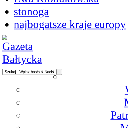
stonoga
najbogatsze kraje europy
Pat
M