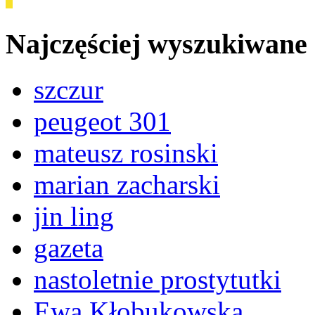
Najczęściej wyszukiwane
szczur
peugeot 301
mateusz rosinski
marian zacharski
jin ling
gazeta
nastoletnie prostytutki
Ewa Kłobukowska