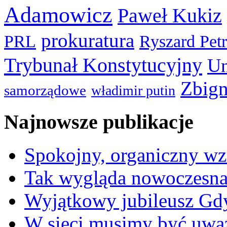
Adamowicz
Paweł Kukiz
prokuratura
PRL
Ryszard Pet
Trybunał Konstytucyjny
Un
Zbign
samorządowe
władimir putin
Najnowsze publikacje
Spokojny, organiczny wz
Tak wygląda nowoczesna
Wyjątkowy jubileusz Gd
W sieci musimy być uwa