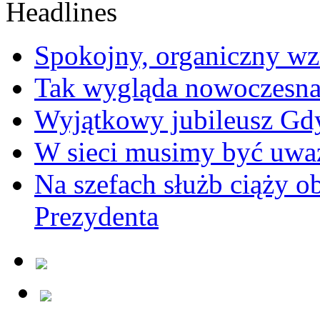
Spokojny, organiczny wz
Tak wygląda nowoczesna
Wyjątkowy jubileusz Gd
W sieci musimy być uwa
Na szefach służb ciąży 
Prezydenta