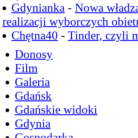
Gdynianka
-
Nowa władza
realizacji wyborczych obiet
Chętna40
-
Tinder, czyli 
Donosy
Film
Galeria
Gdańsk
Gdańskie widoki
Gdynia
Gospodarka