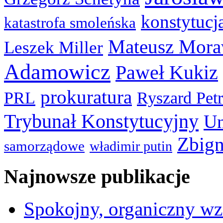
konstytucj
katastrofa smoleńska
Mateusz Mora
Leszek Miller
Adamowicz
Paweł Kukiz
prokuratura
PRL
Ryszard Pet
Trybunał Konstytucyjny
Un
Zbign
samorządowe
władimir putin
Najnowsze publikacje
Spokojny, organiczny wz