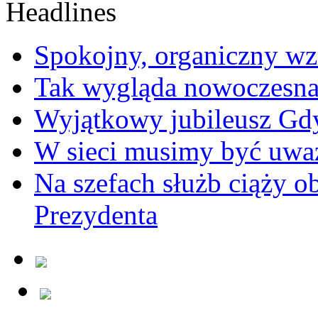
Spokojny, organiczny wz
Tak wygląda nowoczesna
Wyjątkowy jubileusz Gd
W sieci musimy być uwa
Na szefach służb ciąży 
Prezydenta