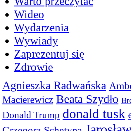
Warto przeczytać
Wideo
Wydarzenia
Wywiady
Zaprezentuj się
Zdrowie
Agnieszka Radwańska
Ambe
Beata Szydło
Macierewicz
Br
donald tusk
Donald Trump
Jarosła
Grzegorz Schetyna