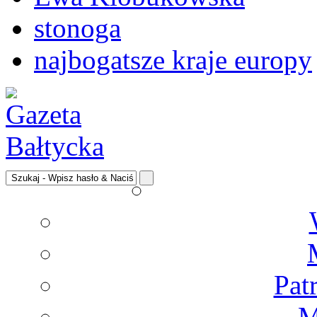
stonoga
najbogatsze kraje europy
Pat
M