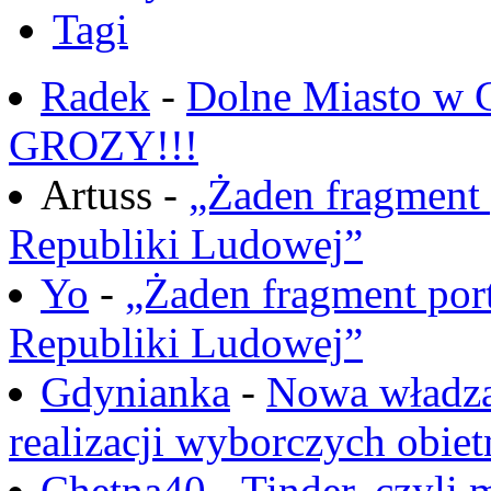
Tagi
Radek
-
Dolne Miasto w
GROZY!!!
Artuss -
„Żaden fragment 
Republiki Ludowej”
Yo
-
„Żaden fragment port
Republiki Ludowej”
Gdynianka
-
Nowa władza
realizacji wyborczych obiet
Chętna40
-
Tinder, czyli 