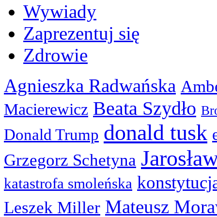
Wywiady
Zaprezentuj się
Zdrowie
Agnieszka Radwańska
Ambe
Beata Szydło
Macierewicz
Br
donald tusk
Donald Trump
Jarosła
Grzegorz Schetyna
konstytucj
katastrofa smoleńska
Mateusz Mora
Leszek Miller