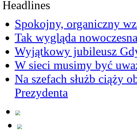
Spokojny, organiczny wz
Tak wygląda nowoczesna
Wyjątkowy jubileusz Gd
W sieci musimy być uwa
Na szefach służb ciąży 
Prezydenta