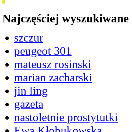
Najczęściej wyszukiwane
szczur
peugeot 301
mateusz rosinski
marian zacharski
jin ling
gazeta
nastoletnie prostytutki
Ewa Kłobukowska