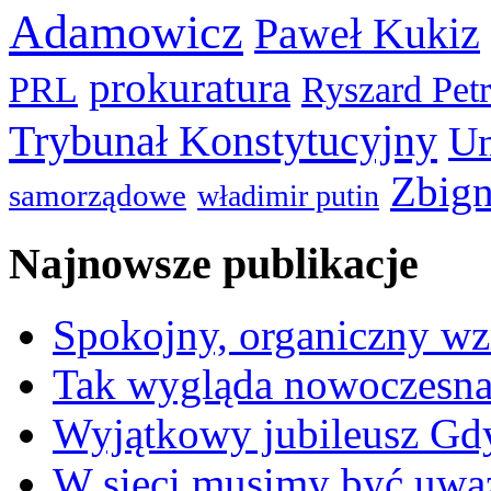
Adamowicz
Paweł Kukiz
prokuratura
PRL
Ryszard Pet
Trybunał Konstytucyjny
Un
Zbign
samorządowe
władimir putin
Najnowsze publikacje
Spokojny, organiczny wz
Tak wygląda nowoczesna
Wyjątkowy jubileusz Gd
W sieci musimy być uwa