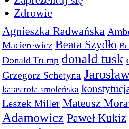
Zdrowie
Agnieszka Radwańska
Ambe
Beata Szydło
Macierewicz
Br
donald tusk
Donald Trump
Jarosła
Grzegorz Schetyna
konstytucj
katastrofa smoleńska
Mateusz Mora
Leszek Miller
Adamowicz
Paweł Kukiz