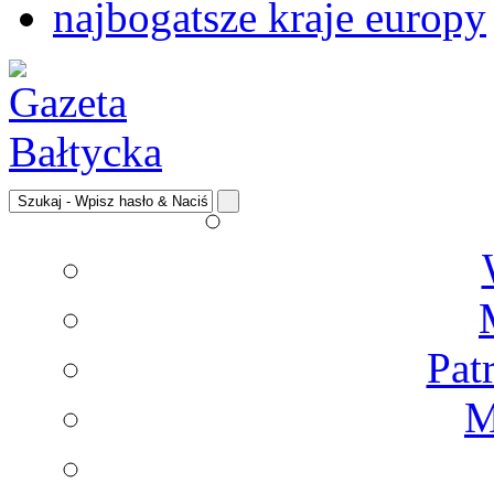
najbogatsze kraje europy
Pat
M