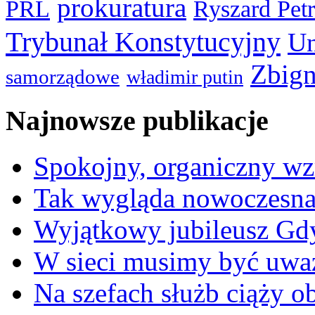
prokuratura
PRL
Ryszard Pet
Trybunał Konstytucyjny
Un
Zbign
samorządowe
władimir putin
Najnowsze publikacje
Spokojny, organiczny wz
Tak wygląda nowoczesna
Wyjątkowy jubileusz Gd
W sieci musimy być uwa
Na szefach służb ciąży 