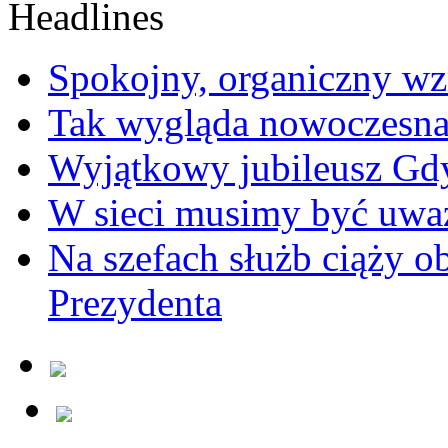
Spokojny, organiczny wz
Tak wygląda nowoczesna
Wyjątkowy jubileusz Gd
W sieci musimy być uwa
Na szefach służb ciąży 
Prezydenta