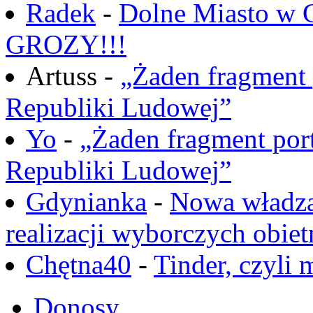
Radek
-
Dolne Miasto w
GROZY!!!
Artuss -
„Żaden fragment 
Republiki Ludowej”
Yo
-
„Żaden fragment port
Republiki Ludowej”
Gdynianka
-
Nowa władza
realizacji wyborczych obiet
Chętna40
-
Tinder, czyli 
Donosy