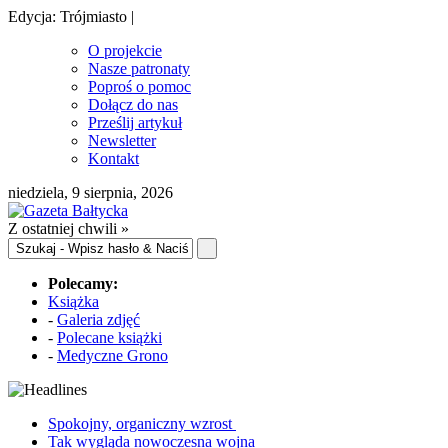
Edycja: Trójmiasto |
O projekcie
Nasze patronaty
Poproś o pomoc
Dołącz do nas
Prześlij artykuł
Newsletter
Kontakt
niedziela, 9 sierpnia, 2026
Z ostatniej chwili »
Polecamy:
Książka
-
Galeria zdjęć
-
Polecane książki
-
Medyczne Grono
Spokojny, organiczny wzrost
Tak wygląda nowoczesna wojna