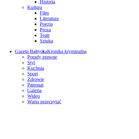
Historia
Kultura
Film
Literatura
Poezja
Proza
Teatr
Sztuka
Gazeta Bałtycka
Kronika kryminalna
Porady prawne
Styl
Kuchnia
Sport
Zdrowie
Patronat
Galeria
Wideo
Warto przeczytać