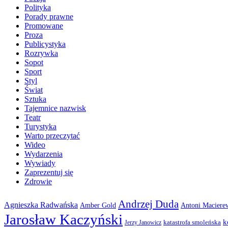
Polityka
Porady prawne
Promowane
Proza
Publicystyka
Rozrywka
Sopot
Sport
Styl
Świat
Sztuka
Tajemnice nazwisk
Teatr
Turystyka
Warto przeczytać
Wideo
Wydarzenia
Wywiady
Zaprezentuj się
Zdrowie
Andrzej Duda
Agnieszka Radwańska
Amber Gold
Antoni Maciere
Jarosław Kaczyński
k
katastrofa smoleńska
Jerzy Janowicz