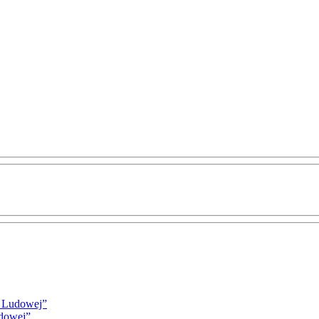
i Ludowej”
udowej”