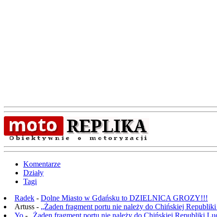
Komentarze
Działy
Tagi
Radek
-
Dolne Miasto w Gdańsku to DZIELNICA GROZY!!!
Artuss -
„Żaden fragment portu nie należy do Chińskiej Republik
Yo
-
„Żaden fragment portu nie należy do Chińskiej Republiki L