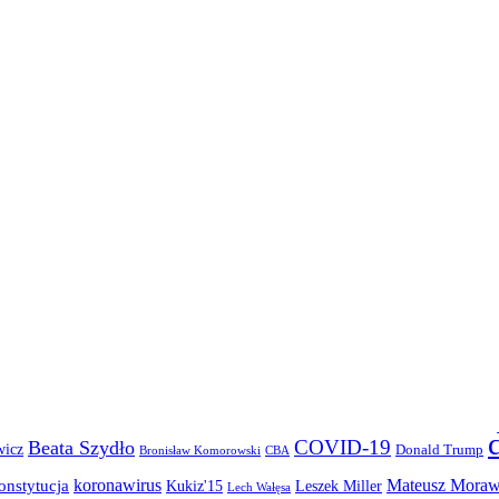
COVID-19
Beata Szydło
wicz
Donald Trump
Bronisław Komorowski
CBA
koronawirus
Mateusz Moraw
onstytucja
Kukiz'15
Leszek Miller
Lech Wałęsa