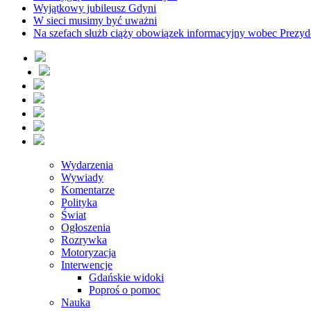
Wyjątkowy jubileusz Gdyni
W sieci musimy być uważni
Na szefach służb ciąży obowiązek informacyjny wobec Prezyd
Wydarzenia
Wywiady
Komentarze
Polityka
Świat
Ogłoszenia
Rozrywka
Motoryzacja
Interwencje
Gdańskie widoki
Poproś o pomoc
Nauka