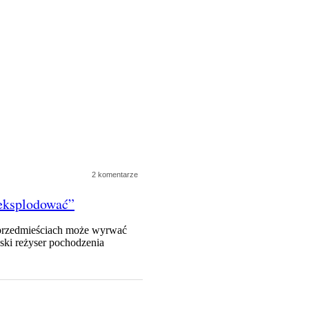
2 komentarze
 eksplodować”
 przedmieściach może wyrwać
cuski reżyser pochodzenia