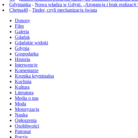
Gdynianka
-
Nowa władza w Gdyni. „Arogancja i brak realizacji
Chętna40
-
Tinder, czyli mechanizacja świata
Donosy
Film
Galeria
Gdańsk
Gdańskie widoki
Gdynia
Gospodarka
Historia
Interwencje
Komentarze
Kronika kryminalna
Kuchnia
Kultura
Literatura
Media o nas
Moda
Motoryzacja
Nauka
Ogłoszenia
Osobliwości
Patronat
Poezja