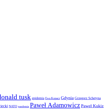
donald tusk
Gdynia
epidemia
Grzegorz Schetyna
Ewa Kopacz
Paweł Adamowicz
Paweł Kukiz
iecki
NATO
pandemia