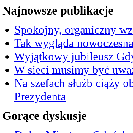
Najnowsze publikacje
Spokojny, organiczny wz
Tak wygląda nowoczesna
Wyjątkowy jubileusz Gd
W sieci musimy być uwa
Na szefach służb ciąży 
Prezydenta
Gorące dyskusje