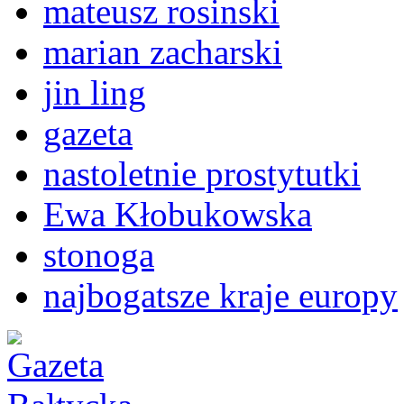
mateusz rosinski
marian zacharski
jin ling
gazeta
nastoletnie prostytutki
Ewa Kłobukowska
stonoga
najbogatsze kraje europy