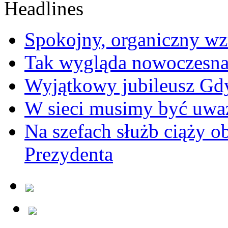
Spokojny, organiczny wz
Tak wygląda nowoczesna
Wyjątkowy jubileusz Gd
W sieci musimy być uwa
Na szefach służb ciąży 
Prezydenta