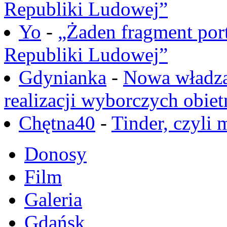
Republiki Ludowej”
Yo
-
„Żaden fragment port
Republiki Ludowej”
Gdynianka
-
Nowa władza
realizacji wyborczych obiet
Chętna40
-
Tinder, czyli 
Donosy
Film
Galeria
Gdańsk