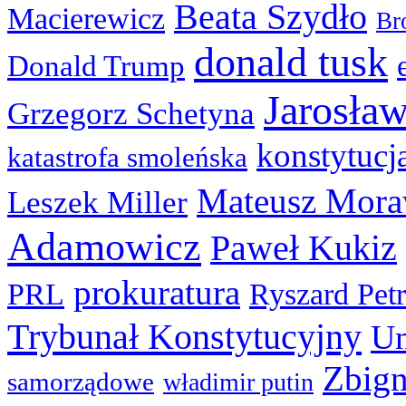
Beata Szydło
Macierewicz
Br
donald tusk
Donald Trump
Jarosła
Grzegorz Schetyna
konstytucj
katastrofa smoleńska
Mateusz Mora
Leszek Miller
Adamowicz
Paweł Kukiz
prokuratura
PRL
Ryszard Pet
Trybunał Konstytucyjny
Un
Zbign
samorządowe
władimir putin