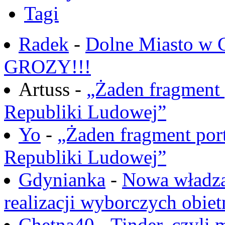
Tagi
Radek
-
Dolne Miasto w
GROZY!!!
Artuss -
„Żaden fragment 
Republiki Ludowej”
Yo
-
„Żaden fragment port
Republiki Ludowej”
Gdynianka
-
Nowa władza
realizacji wyborczych obiet
Chętna40
-
Tinder, czyli 