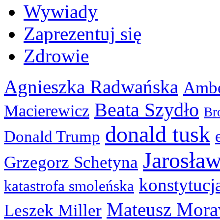
Wywiady
Zaprezentuj się
Zdrowie
Agnieszka Radwańska
Ambe
Beata Szydło
Macierewicz
Br
donald tusk
Donald Trump
Jarosła
Grzegorz Schetyna
konstytucj
katastrofa smoleńska
Mateusz Mora
Leszek Miller