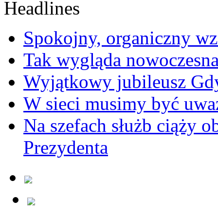
Spokojny, organiczny wz
Tak wygląda nowoczesna
Wyjątkowy jubileusz Gd
W sieci musimy być uwa
Na szefach służb ciąży 
Prezydenta