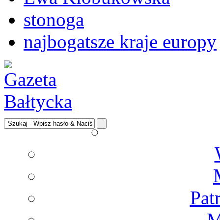
stonoga
najbogatsze kraje europy
Pat
M