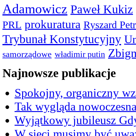
Adamowicz
Paweł Kukiz
prokuratura
PRL
Ryszard Pet
Trybunał Konstytucyjny
Un
Zbign
samorządowe
władimir putin
Najnowsze publikacje
Spokojny, organiczny wz
Tak wygląda nowoczesna
Wyjątkowy jubileusz Gd
W sieci musimy być uwa