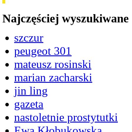
Najczęściej wyszukiwane
szczur
peugeot 301
mateusz rosinski
marian zacharski
jin ling
gazeta
nastoletnie prostytutki
Ewa Kłobukowska