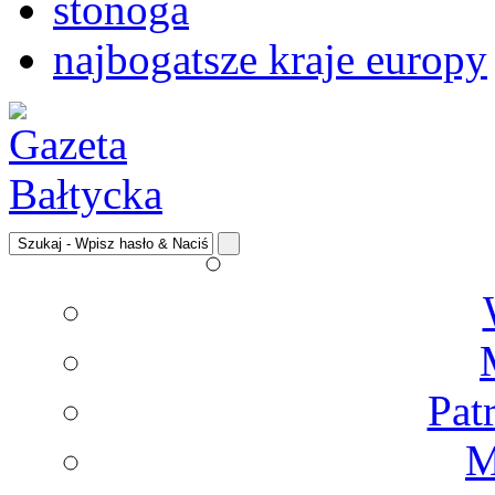
stonoga
najbogatsze kraje europy
Pat
M