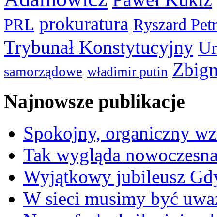
prokuratura
PRL
Ryszard Pet
Trybunał Konstytucyjny
Un
Zbign
samorządowe
władimir putin
Najnowsze publikacje
Spokojny, organiczny wz
Tak wygląda nowoczesna
Wyjątkowy jubileusz Gd
W sieci musimy być uwa