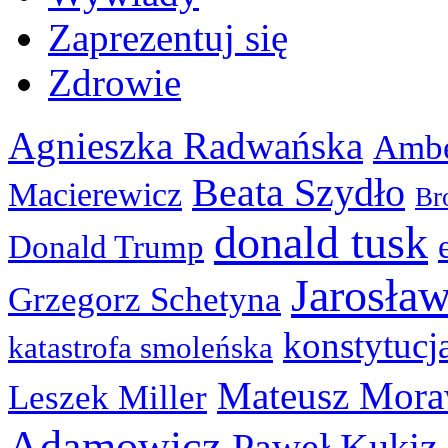
Zaprezentuj się
Zdrowie
Agnieszka Radwańska
Ambe
Beata Szydło
Macierewicz
Br
donald tusk
Donald Trump
Jarosła
Grzegorz Schetyna
konstytucj
katastrofa smoleńska
Mateusz Mora
Leszek Miller
Adamowicz
Paweł Kukiz