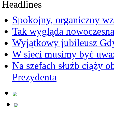
Spokojny, organiczny wz
Tak wygląda nowoczesna
Wyjątkowy jubileusz Gd
W sieci musimy być uwa
Na szefach służb ciąży 
Prezydenta