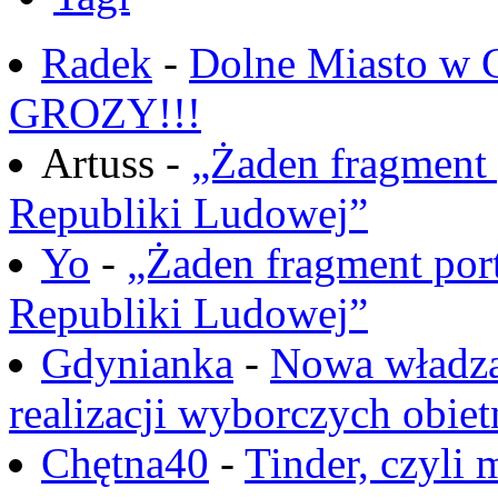
Radek
-
Dolne Miasto w
GROZY!!!
Artuss -
„Żaden fragment 
Republiki Ludowej”
Yo
-
„Żaden fragment port
Republiki Ludowej”
Gdynianka
-
Nowa władza
realizacji wyborczych obiet
Chętna40
-
Tinder, czyli 