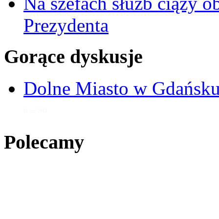
Na szefach służb ciąży 
Prezydenta
Gorące dyskusje
Dolne Miasto w Gdańs
11 cze 2013
Polecamy