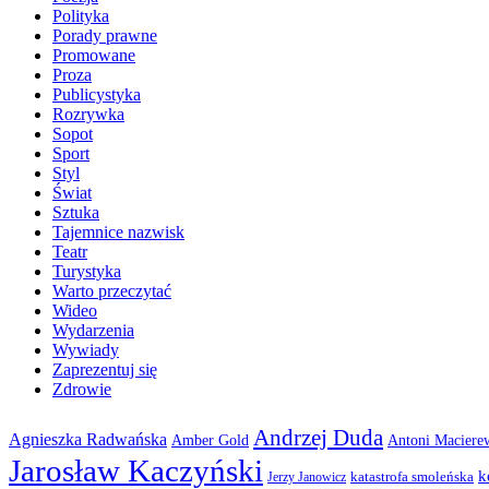
Polityka
Porady prawne
Promowane
Proza
Publicystyka
Rozrywka
Sopot
Sport
Styl
Świat
Sztuka
Tajemnice nazwisk
Teatr
Turystyka
Warto przeczytać
Wideo
Wydarzenia
Wywiady
Zaprezentuj się
Zdrowie
Andrzej Duda
Agnieszka Radwańska
Amber Gold
Antoni Maciere
Jarosław Kaczyński
k
katastrofa smoleńska
Jerzy Janowicz