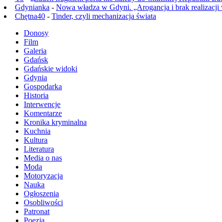
Gdynianka
-
Nowa władza w Gdyni. „Arogancja i brak realizacji
Chętna40
-
Tinder, czyli mechanizacja świata
Donosy
Film
Galeria
Gdańsk
Gdańskie widoki
Gdynia
Gospodarka
Historia
Interwencje
Komentarze
Kronika kryminalna
Kuchnia
Kultura
Literatura
Media o nas
Moda
Motoryzacja
Nauka
Ogłoszenia
Osobliwości
Patronat
Poezja