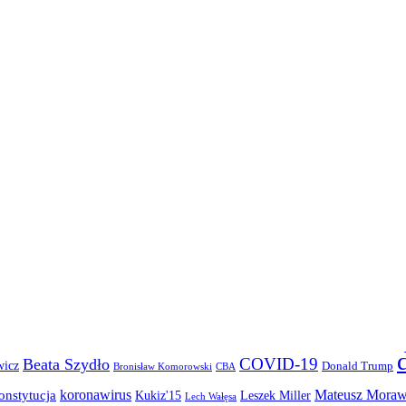
COVID-19
Beata Szydło
wicz
Donald Trump
Bronisław Komorowski
CBA
koronawirus
Mateusz Moraw
onstytucja
Kukiz'15
Leszek Miller
Lech Wałęsa