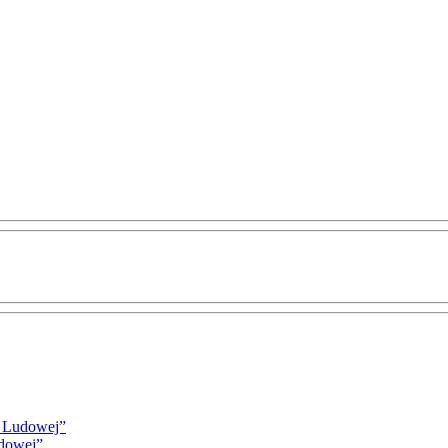
i Ludowej”
udowej”