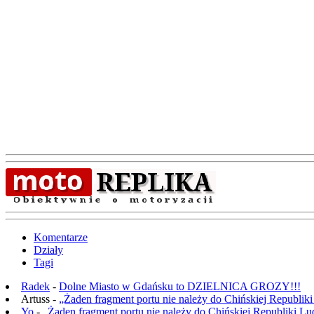
Komentarze
Działy
Tagi
Radek
-
Dolne Miasto w Gdańsku to DZIELNICA GROZY!!!
Artuss -
„Żaden fragment portu nie należy do Chińskiej Republik
Yo
-
„Żaden fragment portu nie należy do Chińskiej Republiki L