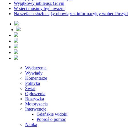
Wyjątkowy jubileusz Gdyni
W sieci musimy być uważni
Na szefach służb ciąży obowiązek informacyjny wobec Prezyd
Wydarzenia
Wywiady
Komentarze
Polityka
Świat
Ogłoszenia
Rozrywka
Motoryzacja
Interwencje
Gdańskie widoki
Poproś o pomoc
Nauka