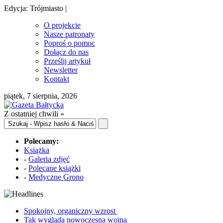
Edycja: Trójmiasto |
O projekcie
Nasze patronaty
Poproś o pomoc
Dołącz do nas
Prześlij artykuł
Newsletter
Kontakt
piątek, 7 sierpnia, 2026
Z ostatniej chwili »
Polecamy:
Książka
-
Galeria zdjęć
-
Polecane książki
-
Medyczne Grono
Spokojny, organiczny wzrost
Tak wygląda nowoczesna wojna