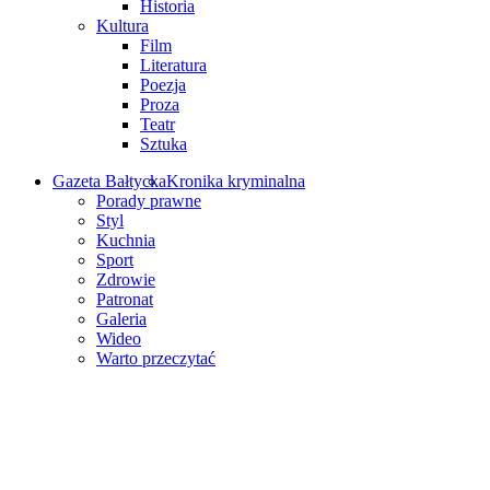
Historia
Kultura
Film
Literatura
Poezja
Proza
Teatr
Sztuka
Gazeta Bałtycka
Kronika kryminalna
Porady prawne
Styl
Kuchnia
Sport
Zdrowie
Patronat
Galeria
Wideo
Warto przeczytać