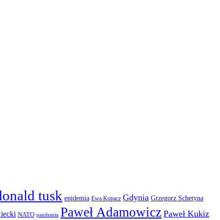
donald tusk
Gdynia
epidemia
Grzegorz Schetyna
Ewa Kopacz
Paweł Adamowicz
Paweł Kukiz
iecki
NATO
pandemia