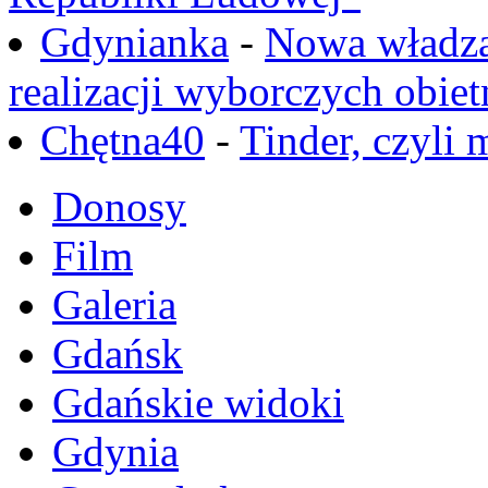
Gdynianka
-
Nowa władza
realizacji wyborczych obiet
Chętna40
-
Tinder, czyli 
Donosy
Film
Galeria
Gdańsk
Gdańskie widoki
Gdynia