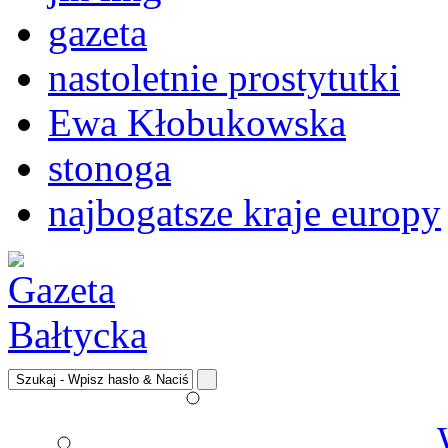
gazeta
nastoletnie prostytutki
Ewa Kłobukowska
stonoga
najbogatsze kraje europy