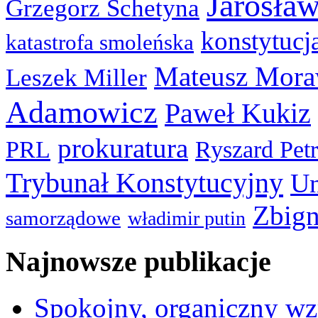
Jarosła
Grzegorz Schetyna
konstytucj
katastrofa smoleńska
Mateusz Mora
Leszek Miller
Adamowicz
Paweł Kukiz
prokuratura
PRL
Ryszard Pet
Trybunał Konstytucyjny
Un
Zbign
samorządowe
władimir putin
Najnowsze publikacje
Spokojny, organiczny wz