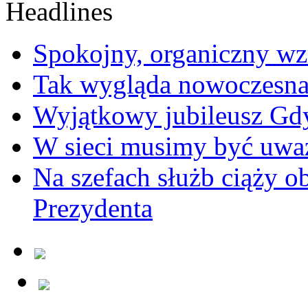
Spokojny, organiczny wz
Tak wygląda nowoczesna
Wyjątkowy jubileusz Gd
W sieci musimy być uwa
Na szefach służb ciąży 
Prezydenta