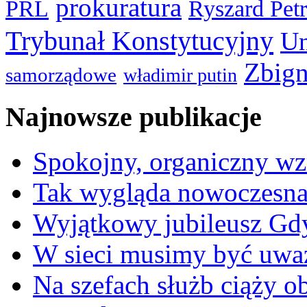
prokuratura
PRL
Ryszard Pet
Trybunał Konstytucyjny
Un
Zbign
samorządowe
władimir putin
Najnowsze publikacje
Spokojny, organiczny wz
Tak wygląda nowoczesna
Wyjątkowy jubileusz Gd
W sieci musimy być uwa
Na szefach służb ciąży 