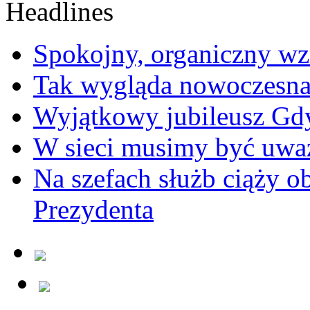
Spokojny, organiczny wz
Tak wygląda nowoczesna
Wyjątkowy jubileusz Gd
W sieci musimy być uwa
Na szefach służb ciąży 
Prezydenta