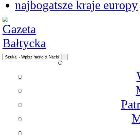
najbogatsze kraje europy
Pat
M