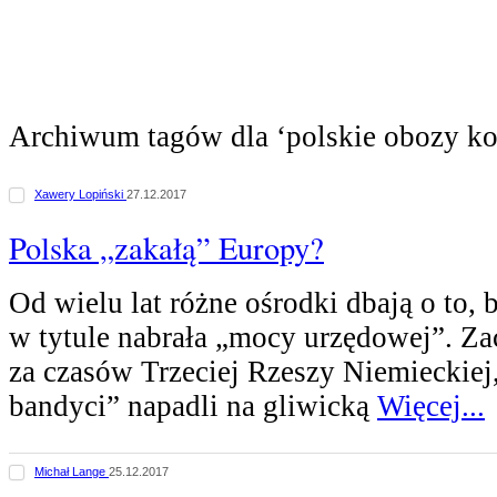
Archiwum tagów dla ‘polskie obozy ko
Xawery Lopiński
27.12.2017
Polska „zakałą” Europy?
Od wielu lat różne ośrodki dbają o to, 
w tytule nabrała „mocy urzędowej”. Zac
za czasów Trzeciej Rzeszy Niemieckiej,
bandyci” napadli na gliwicką
Więcej...
Michał Lange
25.12.2017