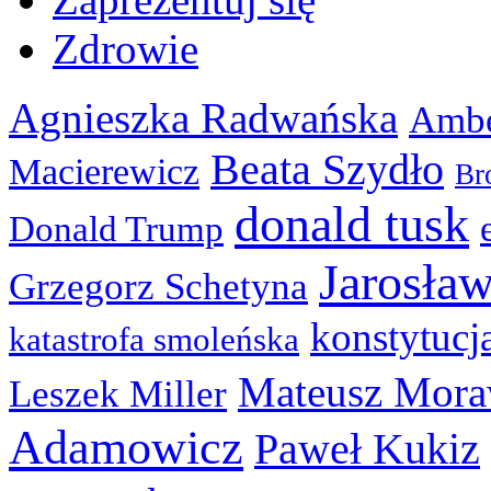
Zdrowie
Agnieszka Radwańska
Ambe
Beata Szydło
Macierewicz
Br
donald tusk
Donald Trump
Jarosła
Grzegorz Schetyna
konstytucj
katastrofa smoleńska
Mateusz Mora
Leszek Miller
Adamowicz
Paweł Kukiz