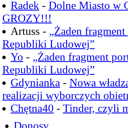
Radek
-
Dolne Miasto w
GROZY!!!
Artuss -
„Żaden fragment 
Republiki Ludowej”
Yo
-
„Żaden fragment port
Republiki Ludowej”
Gdynianka
-
Nowa władza
realizacji wyborczych obiet
Chętna40
-
Tinder, czyli 
Donosy