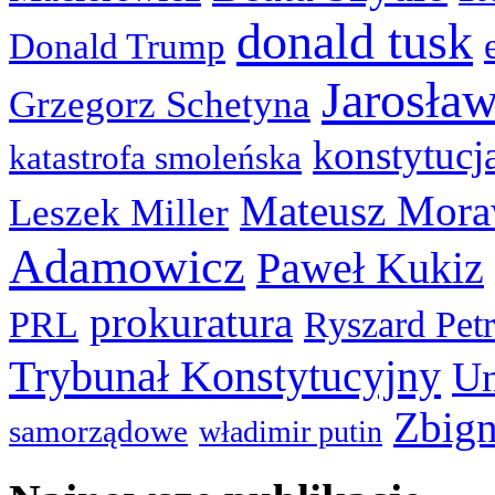
donald tusk
Donald Trump
Jarosła
Grzegorz Schetyna
konstytucj
katastrofa smoleńska
Mateusz Mora
Leszek Miller
Adamowicz
Paweł Kukiz
prokuratura
PRL
Ryszard Pet
Trybunał Konstytucyjny
Un
Zbign
samorządowe
władimir putin