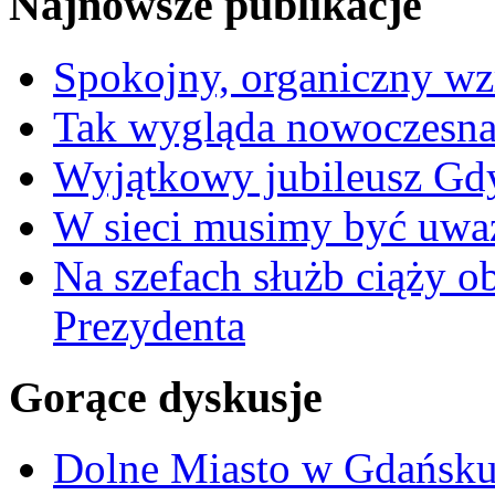
Najnowsze publikacje
Spokojny, organiczny wz
Tak wygląda nowoczesna
Wyjątkowy jubileusz Gd
W sieci musimy być uwa
Na szefach służb ciąży 
Prezydenta
Gorące dyskusje
Dolne Miasto w Gdańs