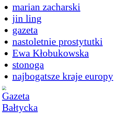
marian zacharski
jin ling
gazeta
nastoletnie prostytutki
Ewa Kłobukowska
stonoga
najbogatsze kraje europy