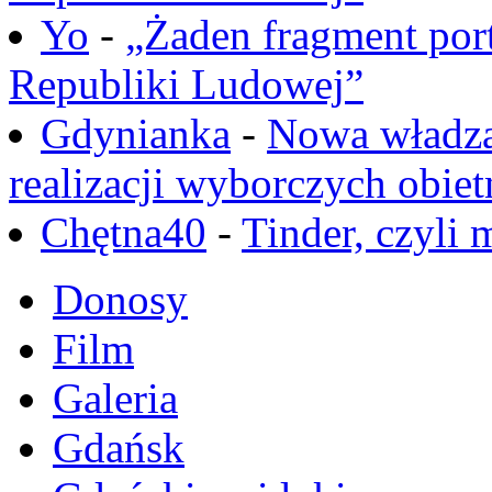
Yo
-
„Żaden fragment port
Republiki Ludowej”
Gdynianka
-
Nowa władza
realizacji wyborczych obiet
Chętna40
-
Tinder, czyli 
Donosy
Film
Galeria
Gdańsk