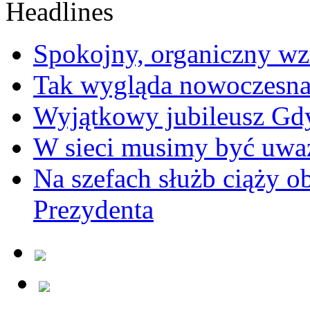
Spokojny, organiczny wz
Tak wygląda nowoczesna
Wyjątkowy jubileusz Gd
W sieci musimy być uwa
Na szefach służb ciąży 
Prezydenta