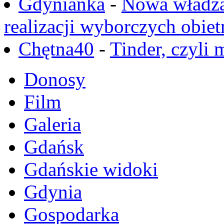
Gdynianka
-
Nowa władza
realizacji wyborczych obiet
Chętna40
-
Tinder, czyli 
Donosy
Film
Galeria
Gdańsk
Gdańskie widoki
Gdynia
Gospodarka