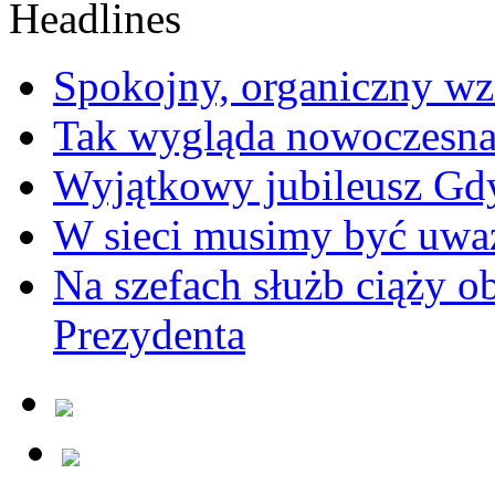
Spokojny, organiczny wz
Tak wygląda nowoczesna
Wyjątkowy jubileusz Gd
W sieci musimy być uwa
Na szefach służb ciąży 
Prezydenta