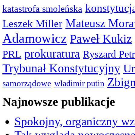
konstytucj
katastrofa smoleńska
Mateusz Mora
Leszek Miller
Adamowicz
Paweł Kukiz
prokuratura
PRL
Ryszard Pet
Trybunał Konstytucyjny
Un
Zbign
samorządowe
władimir putin
Najnowsze publikacje
Spokojny, organiczny wz
Tak wygląda nowoczesna