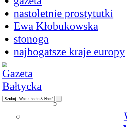
gazeta
nastoletnie prostytutki
Ewa Kłobukowska
stonoga
najbogatsze kraje europy