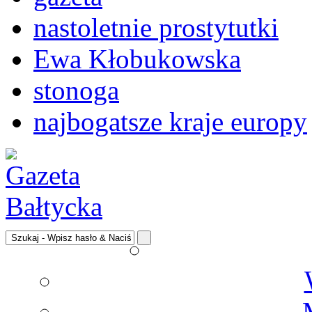
nastoletnie prostytutki
Ewa Kłobukowska
stonoga
najbogatsze kraje europy