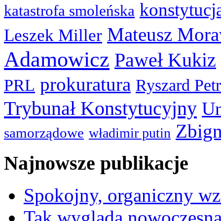
konstytucj
katastrofa smoleńska
Mateusz Mora
Leszek Miller
Adamowicz
Paweł Kukiz
prokuratura
PRL
Ryszard Pet
Trybunał Konstytucyjny
Un
Zbign
samorządowe
władimir putin
Najnowsze publikacje
Spokojny, organiczny wz
Tak wygląda nowoczesna