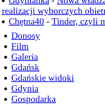
Gdynianka
-
Nowa władza
realizacji wyborczych obiet
Chętna40
-
Tinder, czyli 
Donosy
Film
Galeria
Gdańsk
Gdańskie widoki
Gdynia
Gospodarka