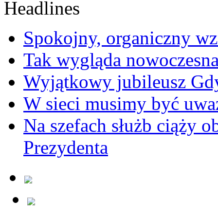
Spokojny, organiczny wz
Tak wygląda nowoczesna
Wyjątkowy jubileusz Gd
W sieci musimy być uwa
Na szefach służb ciąży 
Prezydenta