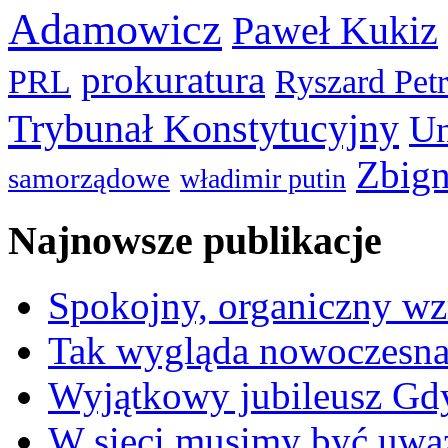
Adamowicz
Paweł Kukiz
prokuratura
PRL
Ryszard Pet
Trybunał Konstytucyjny
Un
Zbign
samorządowe
władimir putin
Najnowsze publikacje
Spokojny, organiczny wz
Tak wygląda nowoczesna
Wyjątkowy jubileusz Gd
W sieci musimy być uwa