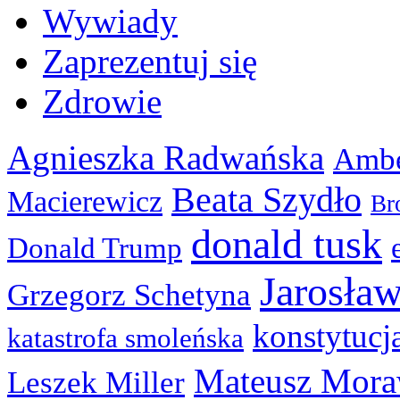
Wywiady
Zaprezentuj się
Zdrowie
Agnieszka Radwańska
Ambe
Beata Szydło
Macierewicz
Br
donald tusk
Donald Trump
Jarosła
Grzegorz Schetyna
konstytucj
katastrofa smoleńska
Mateusz Mora
Leszek Miller