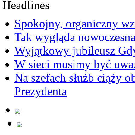
Spokojny, organiczny wz
Tak wygląda nowoczesna
Wyjątkowy jubileusz Gd
W sieci musimy być uwa
Na szefach służb ciąży 
Prezydenta