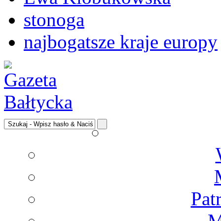
stonoga
najbogatsze kraje europy
Pat
M