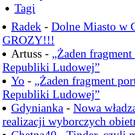
Tagi
Radek
-
Dolne Miasto w
GROZY!!!
Artuss -
„Żaden fragment 
Republiki Ludowej”
Yo
-
„Żaden fragment port
Republiki Ludowej”
Gdynianka
-
Nowa władza
realizacji wyborczych obiet
Chętna40
-
Tinder, czyli 