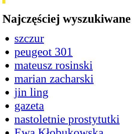
Najczęściej wyszukiwane
szczur
peugeot 301
mateusz rosinski
marian zacharski
jin ling
gazeta
nastoletnie prostytutki
Ewa Kłobukowska