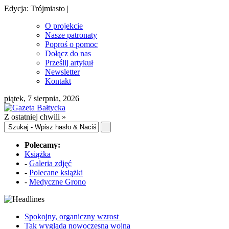
Edycja: Trójmiasto |
O projekcie
Nasze patronaty
Poproś o pomoc
Dołącz do nas
Prześlij artykuł
Newsletter
Kontakt
piątek, 7 sierpnia, 2026
Z ostatniej chwili »
Polecamy:
Książka
-
Galeria zdjęć
-
Polecane książki
-
Medyczne Grono
Spokojny, organiczny wzrost
Tak wygląda nowoczesna wojna