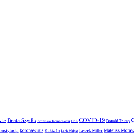
COVID-19
Beata Szydło
wicz
Donald Trump
Bronisław Komorowski
CBA
koronawirus
Mateusz Moraw
onstytucja
Kukiz'15
Leszek Miller
Lech Wałęsa