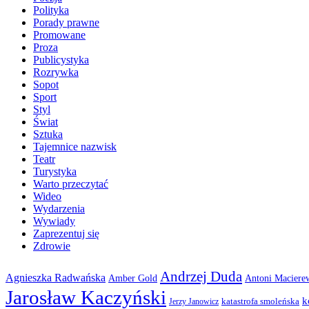
Polityka
Porady prawne
Promowane
Proza
Publicystyka
Rozrywka
Sopot
Sport
Styl
Świat
Sztuka
Tajemnice nazwisk
Teatr
Turystyka
Warto przeczytać
Wideo
Wydarzenia
Wywiady
Zaprezentuj się
Zdrowie
Andrzej Duda
Agnieszka Radwańska
Amber Gold
Antoni Maciere
Jarosław Kaczyński
k
katastrofa smoleńska
Jerzy Janowicz