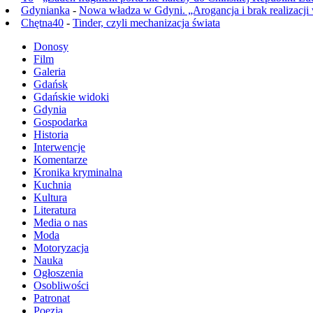
Gdynianka
-
Nowa władza w Gdyni. „Arogancja i brak realizacji
Chętna40
-
Tinder, czyli mechanizacja świata
Donosy
Film
Galeria
Gdańsk
Gdańskie widoki
Gdynia
Gospodarka
Historia
Interwencje
Komentarze
Kronika kryminalna
Kuchnia
Kultura
Literatura
Media o nas
Moda
Motoryzacja
Nauka
Ogłoszenia
Osobliwości
Patronat
Poezja