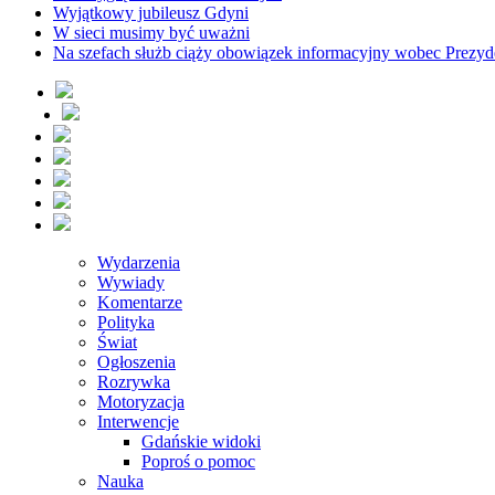
Wyjątkowy jubileusz Gdyni
W sieci musimy być uważni
Na szefach służb ciąży obowiązek informacyjny wobec Prezyd
Wydarzenia
Wywiady
Komentarze
Polityka
Świat
Ogłoszenia
Rozrywka
Motoryzacja
Interwencje
Gdańskie widoki
Poproś o pomoc
Nauka