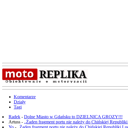
Komentarze
Działy
Tagi
Radek
-
Dolne Miasto w Gdańsku to DZIELNICA GROZY!!!
Artuss -
„Żaden fragment portu nie należy do Chińskiej Republik
Yo
-
„Żaden fragment portu nie należy do Chińskiej Republiki L