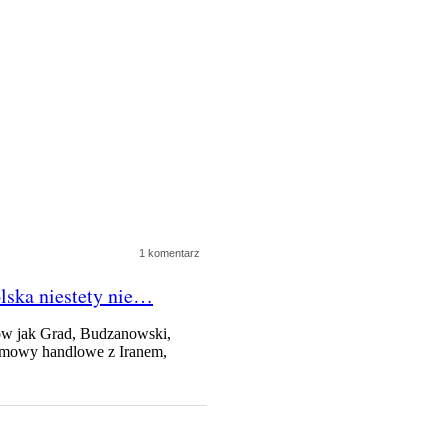
1 komentarz
olska niestety nie…
yków jak Grad, Budzanowski,
umowy handlowe z Iranem,