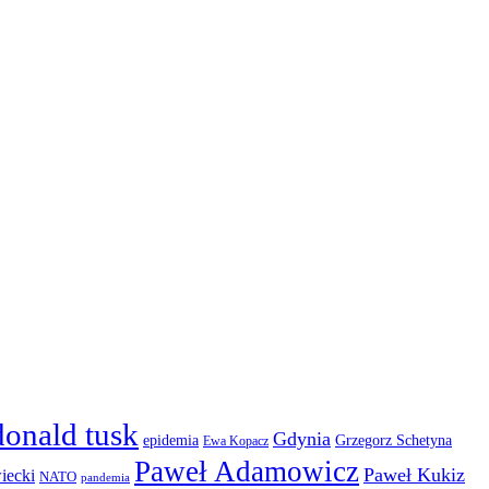
donald tusk
Gdynia
epidemia
Grzegorz Schetyna
Ewa Kopacz
Paweł Adamowicz
Paweł Kukiz
iecki
NATO
pandemia