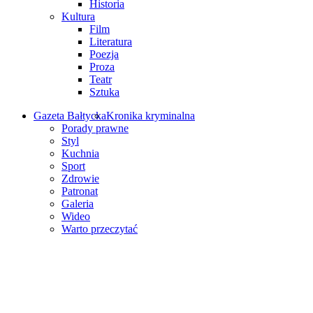
Historia
Kultura
Film
Literatura
Poezja
Proza
Teatr
Sztuka
Gazeta Bałtycka
Kronika kryminalna
Porady prawne
Styl
Kuchnia
Sport
Zdrowie
Patronat
Galeria
Wideo
Warto przeczytać