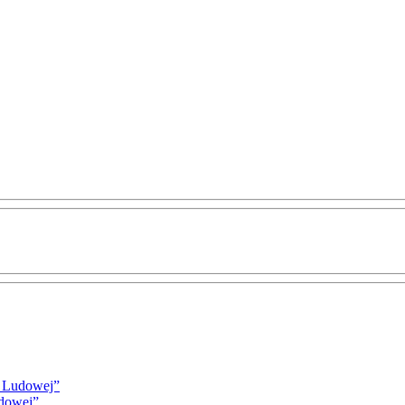
i Ludowej”
udowej”