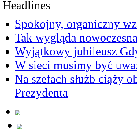
Spokojny, organiczny wz
Tak wygląda nowoczesna
Wyjątkowy jubileusz Gd
W sieci musimy być uwa
Na szefach służb ciąży 
Prezydenta