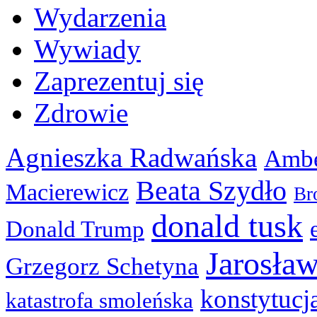
Wydarzenia
Wywiady
Zaprezentuj się
Zdrowie
Agnieszka Radwańska
Ambe
Beata Szydło
Macierewicz
Br
donald tusk
Donald Trump
Jarosła
Grzegorz Schetyna
konstytucj
katastrofa smoleńska