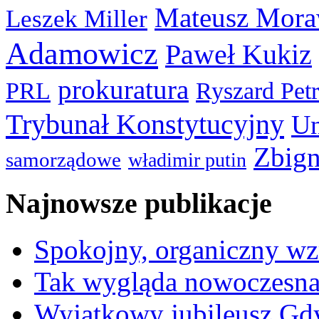
Mateusz Mora
Leszek Miller
Adamowicz
Paweł Kukiz
prokuratura
PRL
Ryszard Pet
Trybunał Konstytucyjny
Un
Zbign
samorządowe
władimir putin
Najnowsze publikacje
Spokojny, organiczny wz
Tak wygląda nowoczesna
Wyjątkowy jubileusz Gd