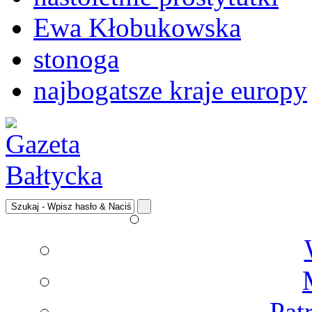
Ewa Kłobukowska
stonoga
najbogatsze kraje europy
Pat