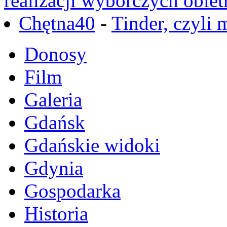
realizacji wyborczych obiet
Chętna40
-
Tinder, czyli 
Donosy
Film
Galeria
Gdańsk
Gdańskie widoki
Gdynia
Gospodarka
Historia