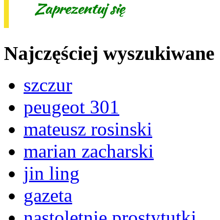
Najczęściej wyszukiwane
szczur
peugeot 301
mateusz rosinski
marian zacharski
jin ling
gazeta
nastoletnie prostytutki