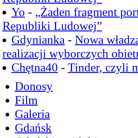
Yo
-
„Żaden fragment port
Republiki Ludowej”
Gdynianka
-
Nowa władza
realizacji wyborczych obiet
Chętna40
-
Tinder, czyli 
Donosy
Film
Galeria
Gdańsk