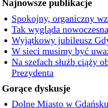
Najnowsze publikacje
Spokojny, organiczny wz
Tak wygląda nowoczesna
Wyjątkowy jubileusz Gd
W sieci musimy być uwa
Na szefach służb ciąży 
Prezydenta
Gorące dyskusje
Dolne Miasto w Gdańs