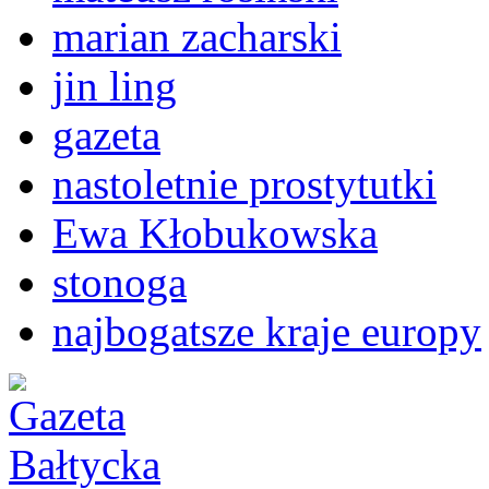
marian zacharski
jin ling
gazeta
nastoletnie prostytutki
Ewa Kłobukowska
stonoga
najbogatsze kraje europy