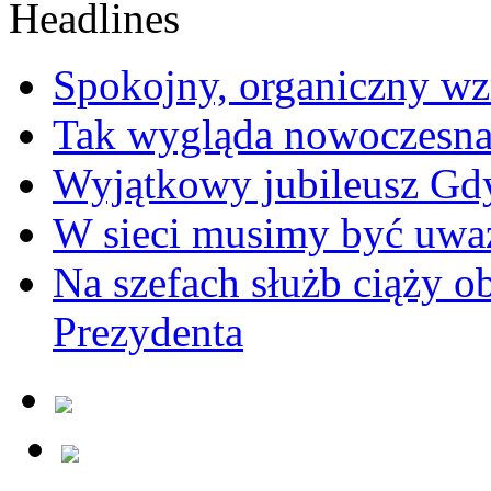
Spokojny, organiczny wz
Tak wygląda nowoczesna
Wyjątkowy jubileusz Gd
W sieci musimy być uwa
Na szefach służb ciąży 
Prezydenta