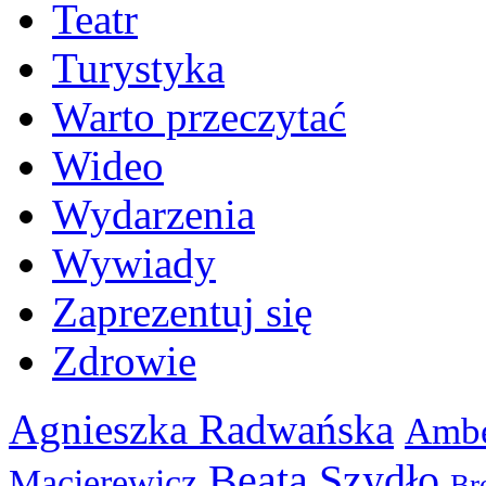
Teatr
Turystyka
Warto przeczytać
Wideo
Wydarzenia
Wywiady
Zaprezentuj się
Zdrowie
Agnieszka Radwańska
Ambe
Beata Szydło
Macierewicz
Br