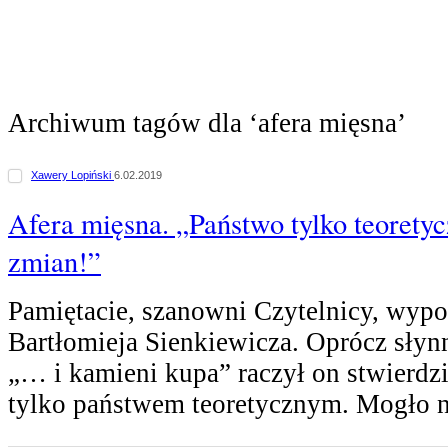
Archiwum tagów dla ‘afera mięsna’
Xawery Lopiński
6.02.2019
Afera mięsna. „Państwo tylko teoretyc
zmian!”
Pamiętacie, szanowni Czytelnicy, wyp
Bartłomieja Sienkiewicza. Oprócz sły
„… i kamieni kupa” raczył on stwierdzić
tylko państwem teoretycznym. Mogło