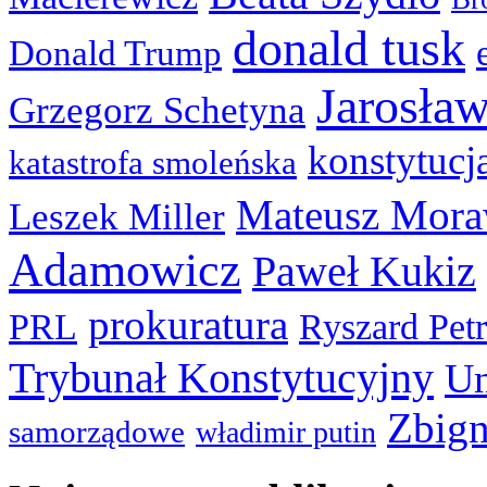
donald tusk
Donald Trump
Jarosła
Grzegorz Schetyna
konstytucj
katastrofa smoleńska
Mateusz Mora
Leszek Miller
Adamowicz
Paweł Kukiz
prokuratura
PRL
Ryszard Pet
Trybunał Konstytucyjny
Un
Zbign
samorządowe
władimir putin