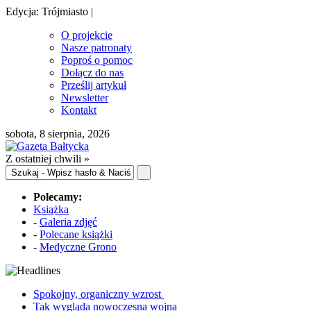
Edycja: Trójmiasto |
O projekcie
Nasze patronaty
Poproś o pomoc
Dołącz do nas
Prześlij artykuł
Newsletter
Kontakt
sobota, 8 sierpnia, 2026
Z ostatniej chwili »
Polecamy:
Książka
-
Galeria zdjęć
-
Polecane książki
-
Medyczne Grono
Spokojny, organiczny wzrost
Tak wygląda nowoczesna wojna