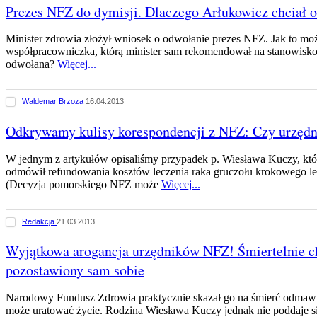
Prezes NFZ do dymisji. Dlaczego Arłukowicz chciał 
Minister zdrowia złożył wniosek o odwołanie prezes NFZ. Jak to moż
współpracowniczka, którą minister sam rekomendował na stanowisko
odwołana?
Więcej...
Waldemar Brzoza
16.04.2013
Odkrywamy kulisy korespondencji z NFZ: Czy urzędn
W jednym z artykułów opisaliśmy przypadek p. Wiesława Kuczy, 
odmówił refundowania kosztów leczenia raka gruczołu krokowego le
(Decyzja pomorskiego NFZ może
Więcej...
Redakcja
21.03.2013
Wyjątkowa arogancja urzędników NFZ! Śmiertelnie c
pozostawiony sam sobie
Narodowy Fundusz Zdrowia praktycznie skazał go na śmierć odmawiaj
może uratować życie. Rodzina Wiesława Kuczy jednak nie poddaje się