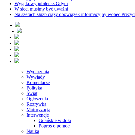
Wyjątkowy jubileusz Gdyni
W sieci musimy być uważni
Na szefach służb ciąży obowiązek informacyjny wobec Prezyd
Wydarzenia
Wywiady
Komentarze
Polityka
Świat
Ogłoszenia
Rozrywka
Motoryzacja
Interwencje
Gdańskie widoki
Poproś o pomoc
Nauka