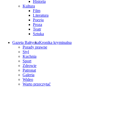
Historia
Kultura
Film
Literatura
Poezja
Proza
Teatr
Sztuka
Gazeta Bałtycka
Kronika kryminalna
Porady prawne
Styl
Kuchnia
Sport
Zdrowie
Patronat
Galeria
Wideo
Warto przeczytać