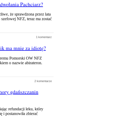
odwołania Pachciarz?
liwe, że sprawdzona przez lata
 szefowej NFZ, teraz ma zostać
1 komentarz
ik ma mnie za idiotę?
któremu Pomorski OW NFZ
kiem o nazwie abirateron.
2 komentarze
hory gdańszczanin
ąc refundacji leku, który
 i postanowiła zbierać