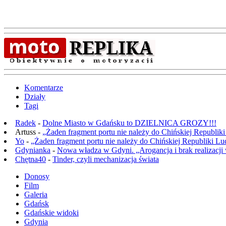
Komentarze
Działy
Tagi
Radek
-
Dolne Miasto w Gdańsku to DZIELNICA GROZY!!!
Artuss -
„Żaden fragment portu nie należy do Chińskiej Republik
Yo
-
„Żaden fragment portu nie należy do Chińskiej Republiki L
Gdynianka
-
Nowa władza w Gdyni. „Arogancja i brak realizacji
Chętna40
-
Tinder, czyli mechanizacja świata
Donosy
Film
Galeria
Gdańsk
Gdańskie widoki
Gdynia