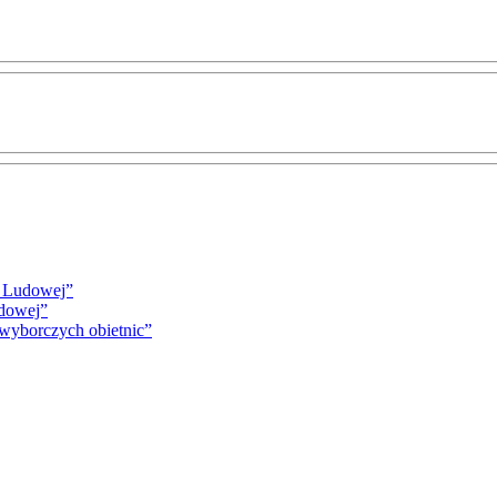
i Ludowej”
udowej”
 wyborczych obietnic”