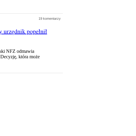
19 komentarzy
 urzędnik popełnił
orski NFZ odmawia
 Decyzję, która może