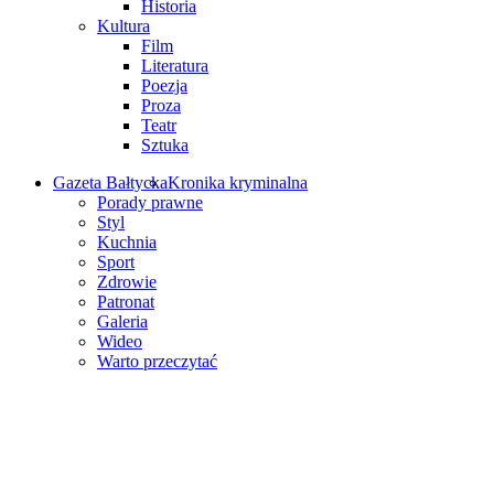
Historia
Kultura
Film
Literatura
Poezja
Proza
Teatr
Sztuka
Gazeta Bałtycka
Kronika kryminalna
Porady prawne
Styl
Kuchnia
Sport
Zdrowie
Patronat
Galeria
Wideo
Warto przeczytać