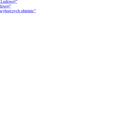
i Ludowej”
udowej”
 wyborczych obietnic”