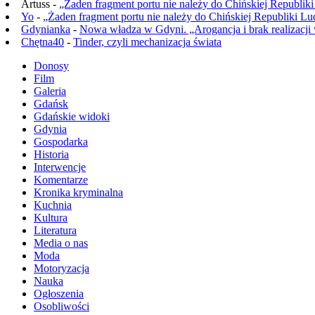
Artuss -
„Żaden fragment portu nie należy do Chińskiej Republik
Yo
-
„Żaden fragment portu nie należy do Chińskiej Republiki L
Gdynianka
-
Nowa władza w Gdyni. „Arogancja i brak realizacji
Chętna40
-
Tinder, czyli mechanizacja świata
Donosy
Film
Galeria
Gdańsk
Gdańskie widoki
Gdynia
Gospodarka
Historia
Interwencje
Komentarze
Kronika kryminalna
Kuchnia
Kultura
Literatura
Media o nas
Moda
Motoryzacja
Nauka
Ogłoszenia
Osobliwości