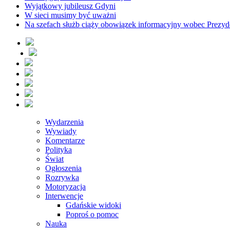
Wyjątkowy jubileusz Gdyni
W sieci musimy być uważni
Na szefach służb ciąży obowiązek informacyjny wobec Prezyd
Wydarzenia
Wywiady
Komentarze
Polityka
Świat
Ogłoszenia
Rozrywka
Motoryzacja
Interwencje
Gdańskie widoki
Poproś o pomoc
Nauka