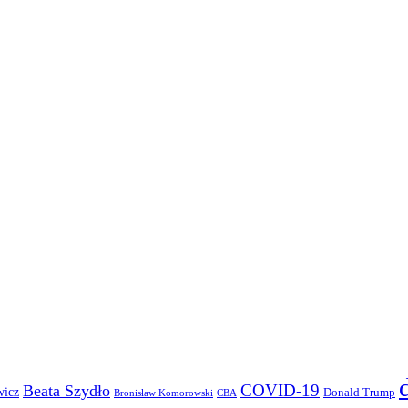
COVID-19
Beata Szydło
wicz
Donald Trump
Bronisław Komorowski
CBA