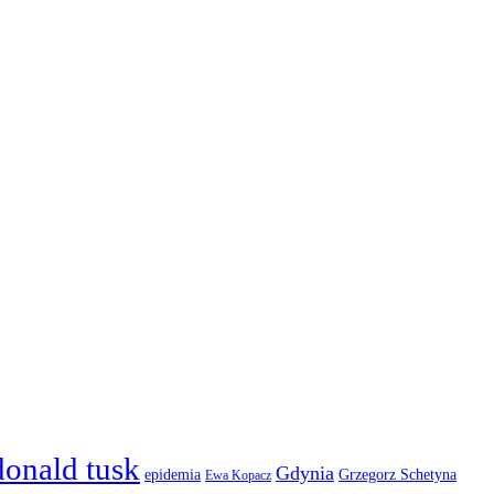
donald tusk
Gdynia
epidemia
Grzegorz Schetyna
Ewa Kopacz