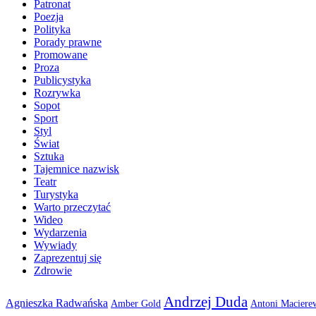
Patronat
Poezja
Polityka
Porady prawne
Promowane
Proza
Publicystyka
Rozrywka
Sopot
Sport
Styl
Świat
Sztuka
Tajemnice nazwisk
Teatr
Turystyka
Warto przeczytać
Wideo
Wydarzenia
Wywiady
Zaprezentuj się
Zdrowie
Andrzej Duda
Agnieszka Radwańska
Amber Gold
Antoni Maciere