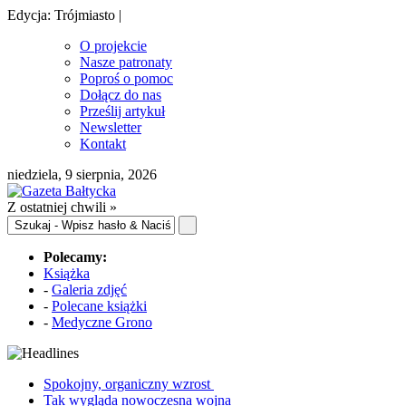
Edycja: Trójmiasto |
O projekcie
Nasze patronaty
Poproś o pomoc
Dołącz do nas
Prześlij artykuł
Newsletter
Kontakt
niedziela, 9 sierpnia, 2026
Z ostatniej chwili »
Polecamy:
Książka
-
Galeria zdjęć
-
Polecane książki
-
Medyczne Grono
Spokojny, organiczny wzrost
Tak wygląda nowoczesna wojna