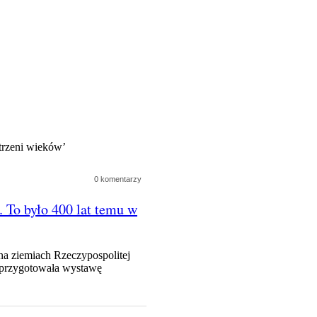
trzeni wieków’
0 komentarzy
 To było 400 lat temu w
na ziemiach Rzeczypospolitej
 przygotowała wystawę