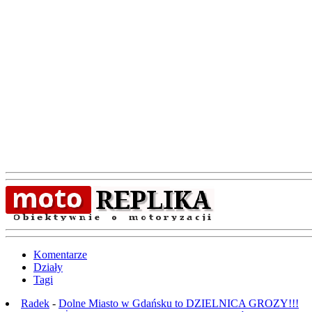
Komentarze
Działy
Tagi
Radek
-
Dolne Miasto w Gdańsku to DZIELNICA GROZY!!!