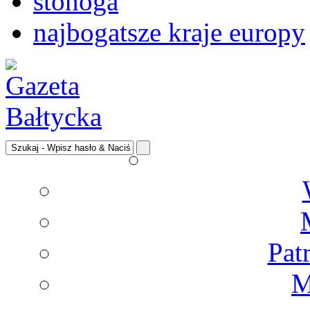
stonoga
najbogatsze kraje europy
Pat
M