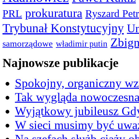
prokuratura
PRL
Ryszard Pet
Trybunał Konstytucyjny
Un
Zbign
samorządowe
władimir putin
Najnowsze publikacje
Spokojny, organiczny wz
Tak wygląda nowoczesna
Wyjątkowy jubileusz Gd
W sieci musimy być uwa
Na szefach służb ciąży 