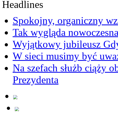
Spokojny, organiczny wz
Tak wygląda nowoczesna
Wyjątkowy jubileusz Gd
W sieci musimy być uwa
Na szefach służb ciąży 
Prezydenta