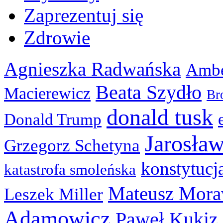
Zaprezentuj się
Zdrowie
Agnieszka Radwańska
Ambe
Beata Szydło
Macierewicz
Br
donald tusk
Donald Trump
Jarosła
Grzegorz Schetyna
konstytucj
katastrofa smoleńska
Mateusz Mora
Leszek Miller
Adamowicz
Paweł Kukiz