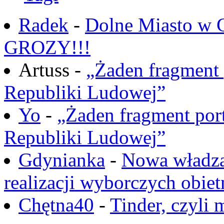
Radek
-
Dolne Miasto w
GROZY!!!
Artuss -
„Żaden fragment 
Republiki Ludowej”
Yo
-
„Żaden fragment port
Republiki Ludowej”
Gdynianka
-
Nowa władza
realizacji wyborczych obiet
Chętna40
-
Tinder, czyli 