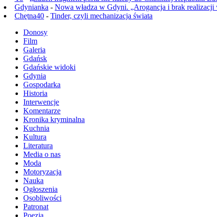
Gdynianka
-
Nowa władza w Gdyni. „Arogancja i brak realizacji
Chętna40
-
Tinder, czyli mechanizacja świata
Donosy
Film
Galeria
Gdańsk
Gdańskie widoki
Gdynia
Gospodarka
Historia
Interwencje
Komentarze
Kronika kryminalna
Kuchnia
Kultura
Literatura
Media o nas
Moda
Motoryzacja
Nauka
Ogłoszenia
Osobliwości
Patronat
Poezja