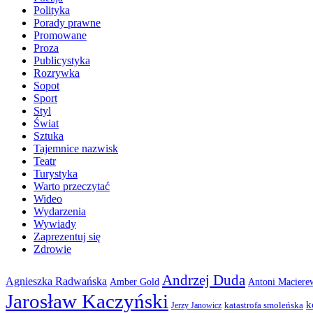
Polityka
Porady prawne
Promowane
Proza
Publicystyka
Rozrywka
Sopot
Sport
Styl
Świat
Sztuka
Tajemnice nazwisk
Teatr
Turystyka
Warto przeczytać
Wideo
Wydarzenia
Wywiady
Zaprezentuj się
Zdrowie
Andrzej Duda
Agnieszka Radwańska
Amber Gold
Antoni Maciere
Jarosław Kaczyński
k
katastrofa smoleńska
Jerzy Janowicz