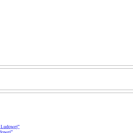
i Ludowej”
udowej”