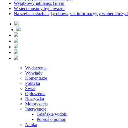
Wyjątkowy jubileusz Gdyni
W sieci musimy być uważni
Na szefach służb ciąży obowiązek informacyjny wobec Prezyd
Wydarzenia
Wywiady
Komentarze
Polityka
Świat
Ogłoszenia
Rozrywka
Motoryzacja
Interwencje
Gdańskie widoki
Poproś o pomoc
Nauka