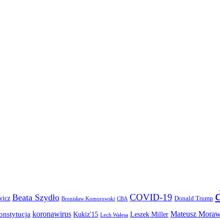
COVID-19
Beata Szydło
wicz
Donald Trump
Bronisław Komorowski
CBA
koronawirus
Mateusz Moraw
onstytucja
Kukiz'15
Leszek Miller
Lech Wałęsa