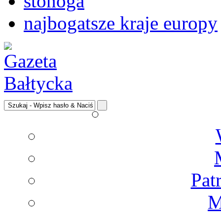
stonoga
najbogatsze kraje europy
Pat
M