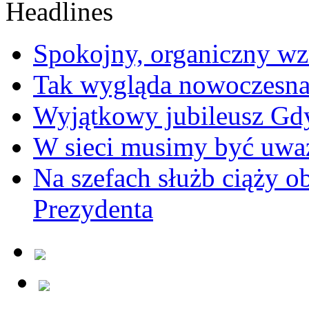
Spokojny, organiczny wz
Tak wygląda nowoczesna
Wyjątkowy jubileusz Gd
W sieci musimy być uwa
Na szefach służb ciąży 
Prezydenta