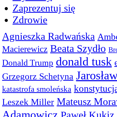
Zaprezentuj się
Zdrowie
Agnieszka Radwańska
Ambe
Beata Szydło
Macierewicz
Br
donald tusk
Donald Trump
Jarosła
Grzegorz Schetyna
konstytucj
katastrofa smoleńska
Mateusz Mora
Leszek Miller
Adamowicz
Paweł Kukiz