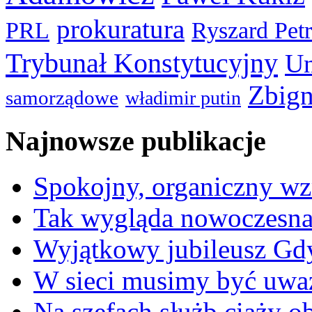
prokuratura
PRL
Ryszard Pet
Trybunał Konstytucyjny
Un
Zbign
samorządowe
władimir putin
Najnowsze publikacje
Spokojny, organiczny wz
Tak wygląda nowoczesna
Wyjątkowy jubileusz Gd
W sieci musimy być uwa
Na szefach służb ciąży 