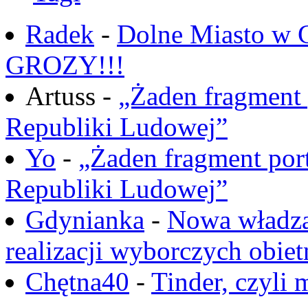
Radek
-
Dolne Miasto w
GROZY!!!
Artuss -
„Żaden fragment 
Republiki Ludowej”
Yo
-
„Żaden fragment port
Republiki Ludowej”
Gdynianka
-
Nowa władza
realizacji wyborczych obiet
Chętna40
-
Tinder, czyli 