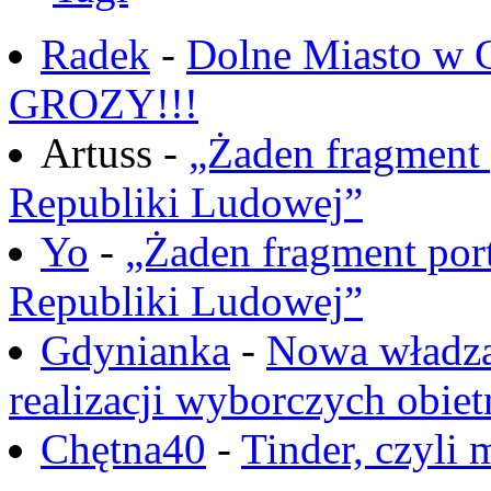
Radek
-
Dolne Miasto w
GROZY!!!
Artuss -
„Żaden fragment 
Republiki Ludowej”
Yo
-
„Żaden fragment port
Republiki Ludowej”
Gdynianka
-
Nowa władza
realizacji wyborczych obiet
Chętna40
-
Tinder, czyli 