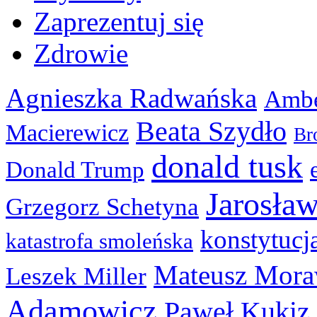
Zaprezentuj się
Zdrowie
Agnieszka Radwańska
Ambe
Beata Szydło
Macierewicz
Br
donald tusk
Donald Trump
Jarosła
Grzegorz Schetyna
konstytucj
katastrofa smoleńska
Mateusz Mora
Leszek Miller
Adamowicz
Paweł Kukiz