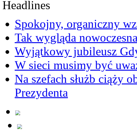
Spokojny, organiczny wz
Tak wygląda nowoczesna
Wyjątkowy jubileusz Gd
W sieci musimy być uwa
Na szefach służb ciąży 
Prezydenta