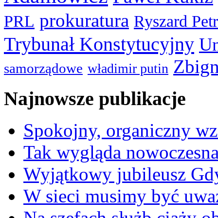
prokuratura
PRL
Ryszard Pet
Trybunał Konstytucyjny
Un
Zbign
samorządowe
władimir putin
Najnowsze publikacje
Spokojny, organiczny wz
Tak wygląda nowoczesna
Wyjątkowy jubileusz Gd
W sieci musimy być uwa
Na szefach służb ciąży 