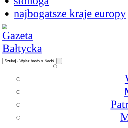
stonoga
najbogatsze kraje europy
Pat
M