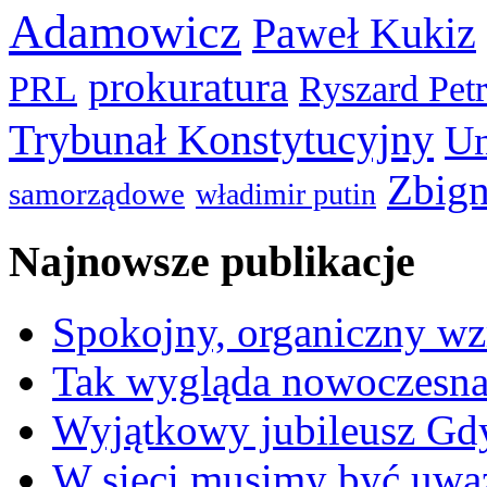
Adamowicz
Paweł Kukiz
prokuratura
PRL
Ryszard Pet
Trybunał Konstytucyjny
Un
Zbign
samorządowe
władimir putin
Najnowsze publikacje
Spokojny, organiczny wz
Tak wygląda nowoczesna
Wyjątkowy jubileusz Gd
W sieci musimy być uwa