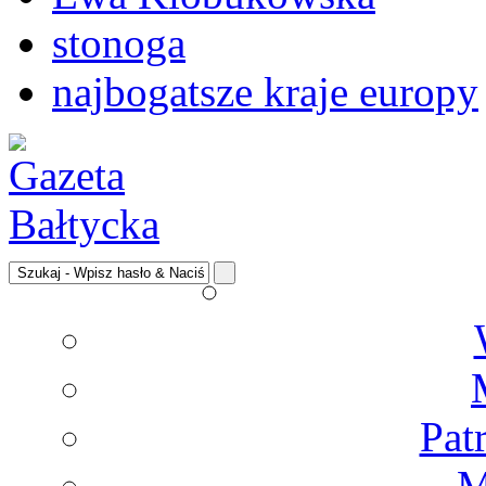
stonoga
najbogatsze kraje europy
Pat
M