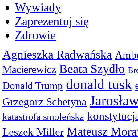
Wywiady
Zaprezentuj się
Zdrowie
Agnieszka Radwańska
Ambe
Beata Szydło
Macierewicz
Br
donald tusk
Donald Trump
Jarosła
Grzegorz Schetyna
konstytucj
katastrofa smoleńska
Mateusz Mora
Leszek Miller