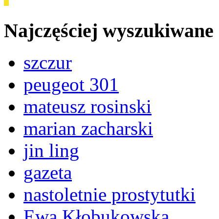
Najczęściej wyszukiwane
szczur
peugeot 301
mateusz rosinski
marian zacharski
jin ling
gazeta
nastoletnie prostytutki
Ewa Kłobukowska