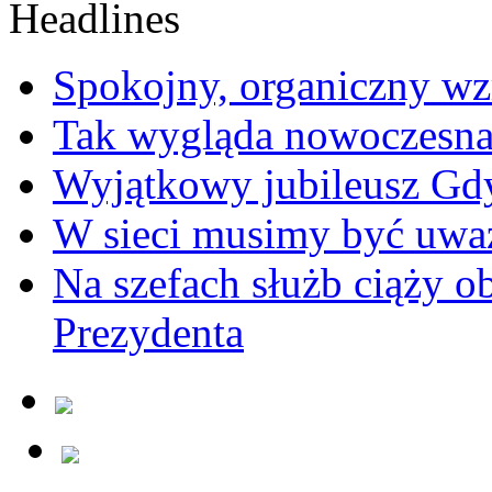
Spokojny, organiczny wz
Tak wygląda nowoczesna
Wyjątkowy jubileusz Gd
W sieci musimy być uwa
Na szefach służb ciąży 
Prezydenta