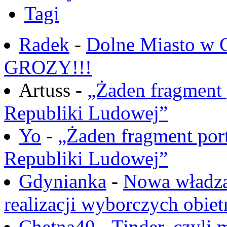
Tagi
Radek
-
Dolne Miasto w
GROZY!!!
Artuss -
„Żaden fragment 
Republiki Ludowej”
Yo
-
„Żaden fragment port
Republiki Ludowej”
Gdynianka
-
Nowa władza
realizacji wyborczych obiet
Chętna40
-
Tinder, czyli 