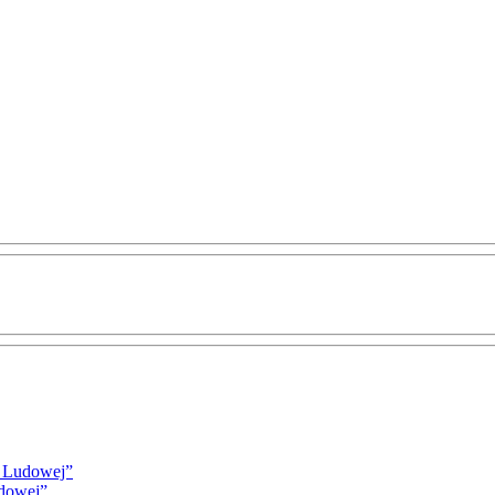
i Ludowej”
udowej”