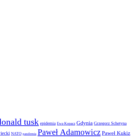
donald tusk
Gdynia
epidemia
Grzegorz Schetyna
Ewa Kopacz
Paweł Adamowicz
Paweł Kukiz
iecki
NATO
pandemia