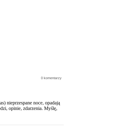
0 komentarzy
zas) nieprzespane noce, opadają
zi, opinie, zdarzenia. Myślę,