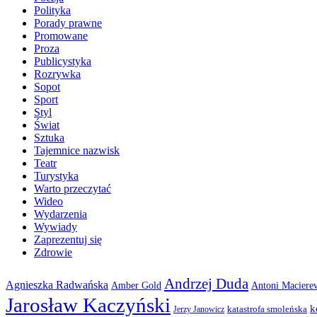
Polityka
Porady prawne
Promowane
Proza
Publicystyka
Rozrywka
Sopot
Sport
Styl
Świat
Sztuka
Tajemnice nazwisk
Teatr
Turystyka
Warto przeczytać
Wideo
Wydarzenia
Wywiady
Zaprezentuj się
Zdrowie
Andrzej Duda
Agnieszka Radwańska
Amber Gold
Antoni Maciere
Jarosław Kaczyński
k
katastrofa smoleńska
Jerzy Janowicz