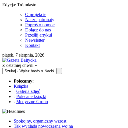
Edycja: Trójmiasto |
O projekcie
Nasze patronaty
Poproś o pomoc
Dołącz do nas
Prześlij artykuł
Newsletter
Kontakt
piątek, 7 sierpnia, 2026
Z ostatniej chwili »
Polecamy:
Książka
-
Galeria zdjęć
-
Polecane książki
-
Medyczne Grono
Spokojny, organiczny wzrost
Tak wygląda nowoczesna wojna