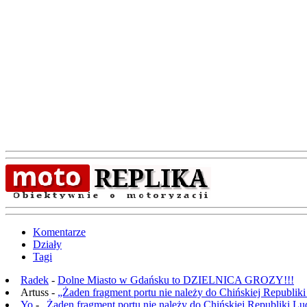
Komentarze
Działy
Tagi
Radek
-
Dolne Miasto w Gdańsku to DZIELNICA GROZY!!!
Artuss -
„Żaden fragment portu nie należy do Chińskiej Republik
Yo
-
„Żaden fragment portu nie należy do Chińskiej Republiki L