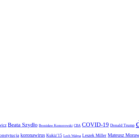
COVID-19
Beata Szydło
wicz
Donald Trump
Bronisław Komorowski
CBA
koronawirus
Mateusz Moraw
onstytucja
Kukiz'15
Leszek Miller
Lech Wałęsa