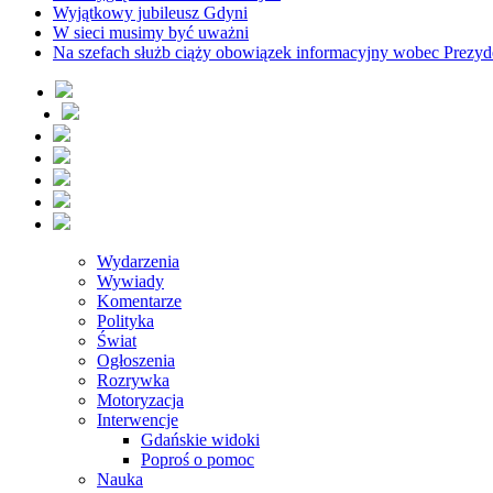
Wyjątkowy jubileusz Gdyni
W sieci musimy być uważni
Na szefach służb ciąży obowiązek informacyjny wobec Prezyd
Wydarzenia
Wywiady
Komentarze
Polityka
Świat
Ogłoszenia
Rozrywka
Motoryzacja
Interwencje
Gdańskie widoki
Poproś o pomoc
Nauka