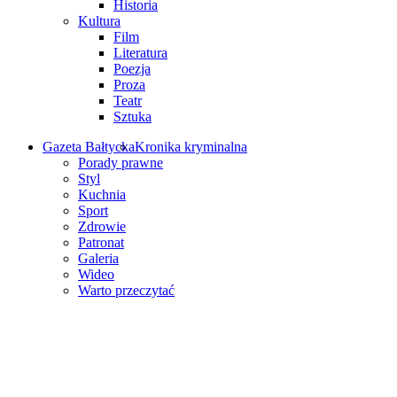
Historia
Kultura
Film
Literatura
Poezja
Proza
Teatr
Sztuka
Gazeta Bałtycka
Kronika kryminalna
Porady prawne
Styl
Kuchnia
Sport
Zdrowie
Patronat
Galeria
Wideo
Warto przeczytać