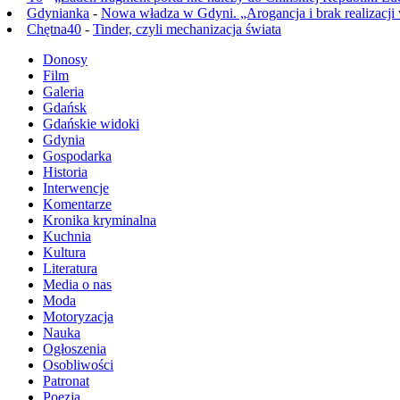
Gdynianka
-
Nowa władza w Gdyni. „Arogancja i brak realizacji
Chętna40
-
Tinder, czyli mechanizacja świata
Donosy
Film
Galeria
Gdańsk
Gdańskie widoki
Gdynia
Gospodarka
Historia
Interwencje
Komentarze
Kronika kryminalna
Kuchnia
Kultura
Literatura
Media o nas
Moda
Motoryzacja
Nauka
Ogłoszenia
Osobliwości
Patronat
Poezja