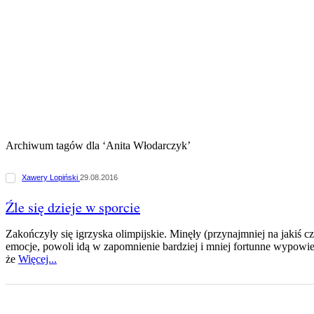
Archiwum tagów dla ‘Anita Włodarczyk’
Xawery Lopiński
29.08.2016
Źle się dzieje w sporcie
Zakończyły się igrzyska olimpijskie. Minęły (przynajmniej na jakiś c
emocje, powoli idą w zapomnienie bardziej i mniej fortunne wypowied
że
Więcej...