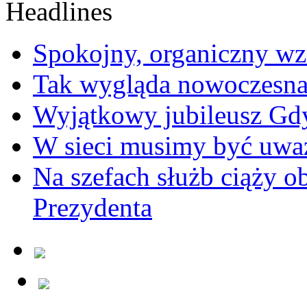
Spokojny, organiczny wz
Tak wygląda nowoczesna
Wyjątkowy jubileusz Gd
W sieci musimy być uwa
Na szefach służb ciąży 
Prezydenta