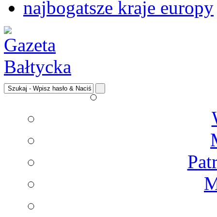
najbogatsze kraje europy
Pat
M