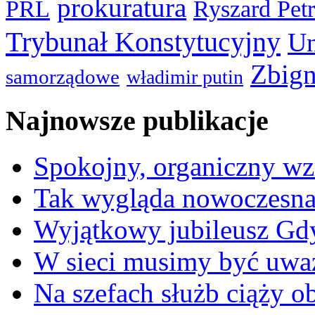
prokuratura
PRL
Ryszard Pet
Trybunał Konstytucyjny
Un
Zbign
samorządowe
władimir putin
Najnowsze publikacje
Spokojny, organiczny wz
Tak wygląda nowoczesna
Wyjątkowy jubileusz Gd
W sieci musimy być uwa
Na szefach służb ciąży 