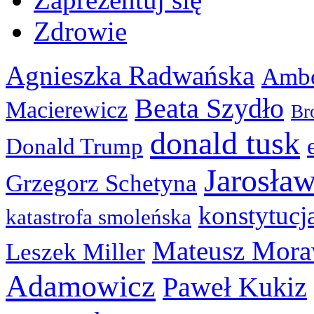
Zdrowie
Agnieszka Radwańska
Ambe
Beata Szydło
Macierewicz
Br
donald tusk
Donald Trump
Jarosła
Grzegorz Schetyna
konstytucj
katastrofa smoleńska
Mateusz Mora
Leszek Miller
Adamowicz
Paweł Kukiz