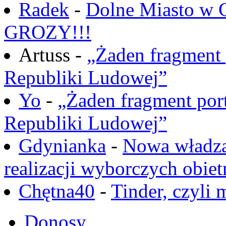
Radek
-
Dolne Miasto w
GROZY!!!
Artuss -
„Żaden fragment 
Republiki Ludowej”
Yo
-
„Żaden fragment port
Republiki Ludowej”
Gdynianka
-
Nowa władza
realizacji wyborczych obiet
Chętna40
-
Tinder, czyli 
Donosy