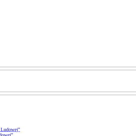
i Ludowej”
udowej”