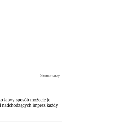
0 komentarzy
zo łatwy sposób możecie je
ód nadchodzących imprez każdy