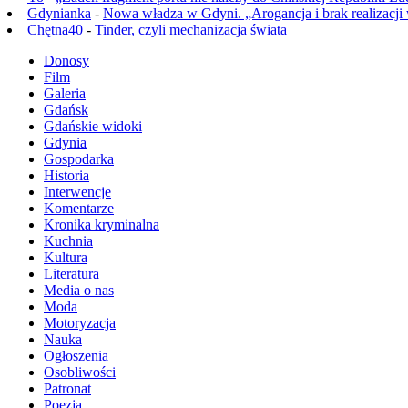
Gdynianka
-
Nowa władza w Gdyni. „Arogancja i brak realizacji
Chętna40
-
Tinder, czyli mechanizacja świata
Donosy
Film
Galeria
Gdańsk
Gdańskie widoki
Gdynia
Gospodarka
Historia
Interwencje
Komentarze
Kronika kryminalna
Kuchnia
Kultura
Literatura
Media o nas
Moda
Motoryzacja
Nauka
Ogłoszenia
Osobliwości
Patronat
Poezja