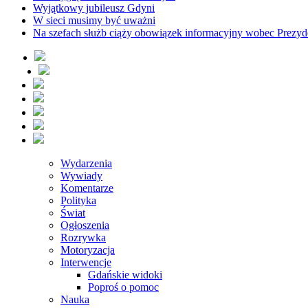
Wyjątkowy jubileusz Gdyni
W sieci musimy być uważni
Na szefach służb ciąży obowiązek informacyjny wobec Prezyd
Wydarzenia
Wywiady
Komentarze
Polityka
Świat
Ogłoszenia
Rozrywka
Motoryzacja
Interwencje
Gdańskie widoki
Poproś o pomoc
Nauka