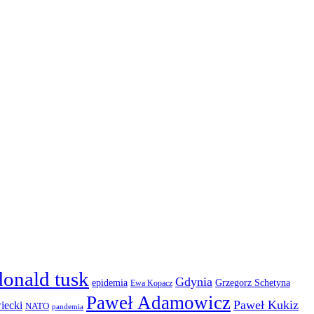
donald tusk
Gdynia
epidemia
Grzegorz Schetyna
Ewa Kopacz
Paweł Adamowicz
Paweł Kukiz
iecki
NATO
pandemia