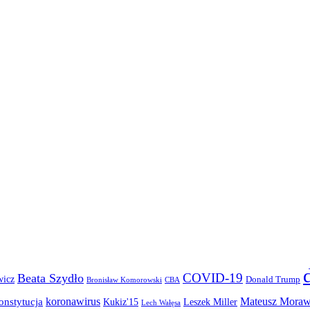
COVID-19
Beata Szydło
wicz
Donald Trump
Bronisław Komorowski
CBA
koronawirus
Mateusz Moraw
onstytucja
Kukiz'15
Leszek Miller
Lech Wałęsa