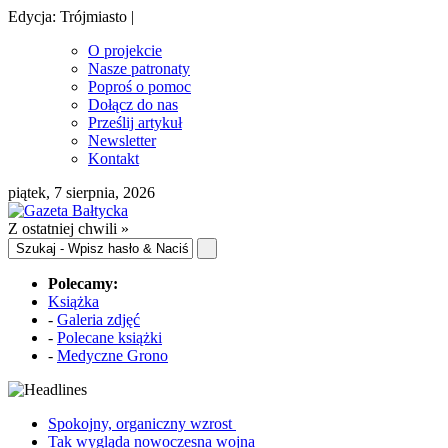
Edycja: Trójmiasto |
O projekcie
Nasze patronaty
Poproś o pomoc
Dołącz do nas
Prześlij artykuł
Newsletter
Kontakt
piątek, 7 sierpnia, 2026
Z ostatniej chwili »
Polecamy:
Książka
-
Galeria zdjęć
-
Polecane książki
-
Medyczne Grono
Spokojny, organiczny wzrost
Tak wygląda nowoczesna wojna