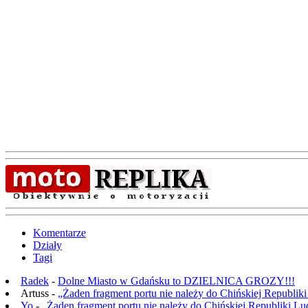
Komentarze
Działy
Tagi
Radek
-
Dolne Miasto w Gdańsku to DZIELNICA GROZY!!!
Artuss -
„Żaden fragment portu nie należy do Chińskiej Republik
Yo
-
„Żaden fragment portu nie należy do Chińskiej Republiki L