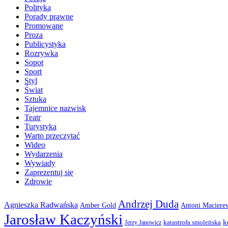
Polityka
Porady prawne
Promowane
Proza
Publicystyka
Rozrywka
Sopot
Sport
Styl
Świat
Sztuka
Tajemnice nazwisk
Teatr
Turystyka
Warto przeczytać
Wideo
Wydarzenia
Wywiady
Zaprezentuj się
Zdrowie
Andrzej Duda
Agnieszka Radwańska
Amber Gold
Antoni Maciere
Jarosław Kaczyński
k
katastrofa smoleńska
Jerzy Janowicz