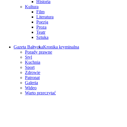
Historia
Kultura
Film
Literatura
Poezja
Proza
Teatr
Sztuka
Gazeta Bałtycka
Kronika kryminalna
Porady prawne
Styl
Kuchnia
Sport
Zdrowie
Patronat
Galeria
Wideo
Warto przeczytać