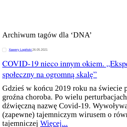
Archiwum tagów dla ‘DNA’
Xawery Lopiński
26.05.2021
COVID-19 nieco innym okiem. „Eksp
społeczny na ogromną skalę”
Gdzieś w końcu 2019 roku na świecie p
groźna choroba. Po wielu perturbacjach
dźwięczną nazwę Covid-19. Wywoływan
(zapewne) tajemniczym wirusem o rów
tajemniczej
Więcej...