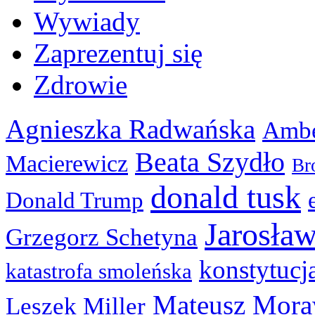
Wywiady
Zaprezentuj się
Zdrowie
Agnieszka Radwańska
Ambe
Beata Szydło
Macierewicz
Br
donald tusk
Donald Trump
Jarosła
Grzegorz Schetyna
konstytucj
katastrofa smoleńska
Mateusz Mora
Leszek Miller