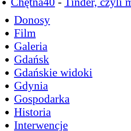
Chętna40
-
Tinder, czyli 
Donosy
Film
Galeria
Gdańsk
Gdańskie widoki
Gdynia
Gospodarka
Historia
Interwencje