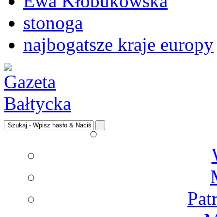
Ewa Kłobukowska
stonoga
najbogatsze kraje europy
Pat