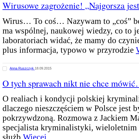
Wirusowe zagrożenie! „Najgorsza jest
Wirus… To coś… Nazywam to „coś” bo 
ma wspólnej, naukowej wiedzy, co to j
laboratoriach widać, że mamy do czyni
plus informacja, typowo w przyrodzie
Anna Ruszczyk
18.09.2015
O tych sprawach nikt nie chce mówi
O realiach i kondycji polskiej kryminali
dlaczego nieszczęściem w Polsce jest 
pokrzywdzoną. Rozmowa z Jackiem M
specjalista kryminalistyki, wieloletni
służb
Więcej...