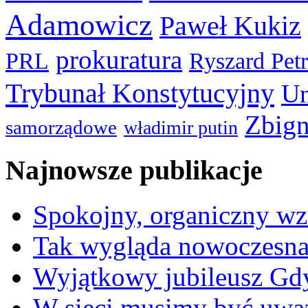
Adamowicz
Paweł Kukiz
prokuratura
PRL
Ryszard Pet
Trybunał Konstytucyjny
Un
Zbign
samorządowe
władimir putin
Najnowsze publikacje
Spokojny, organiczny wz
Tak wygląda nowoczesna
Wyjątkowy jubileusz Gd
W sieci musimy być uwa