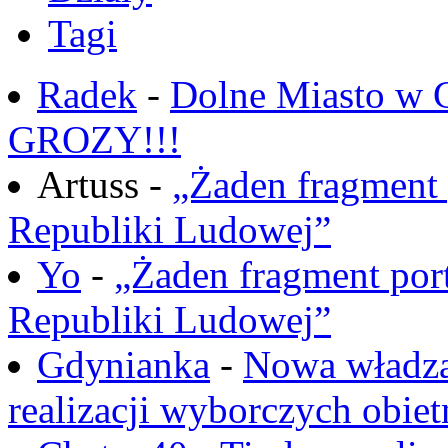
Tagi
Radek
-
Dolne Miasto w
GROZY!!!
Artuss -
„Żaden fragment 
Republiki Ludowej”
Yo
-
„Żaden fragment port
Republiki Ludowej”
Gdynianka
-
Nowa władza
realizacji wyborczych obiet