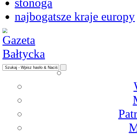
stonoga
najbogatsze kraje europy
Pat
M