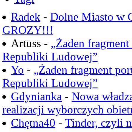
Radek
-
Dolne Miasto w
GROZY!!!
Artuss -
„Żaden fragment 
Republiki Ludowej”
Yo
-
„Żaden fragment port
Republiki Ludowej”
Gdynianka
-
Nowa władza
realizacji wyborczych obiet
Chętna40
-
Tinder, czyli 