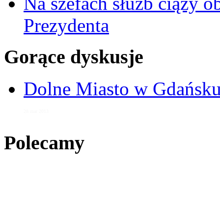
Na szefach służb ciąży 
Prezydenta
Gorące dyskusje
Dolne Miasto w Gdańs
28 mar 2013
Polecamy