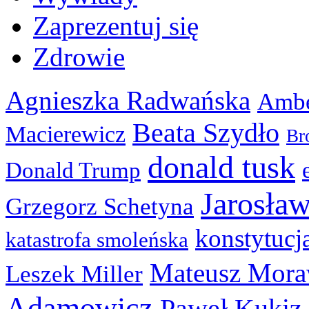
Zaprezentuj się
Zdrowie
Agnieszka Radwańska
Ambe
Beata Szydło
Macierewicz
Br
donald tusk
Donald Trump
Jarosła
Grzegorz Schetyna
konstytucj
katastrofa smoleńska
Mateusz Mora
Leszek Miller
Adamowicz
Paweł Kukiz