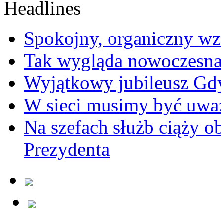
Spokojny, organiczny wz
Tak wygląda nowoczesna
Wyjątkowy jubileusz Gd
W sieci musimy być uwa
Na szefach służb ciąży 
Prezydenta