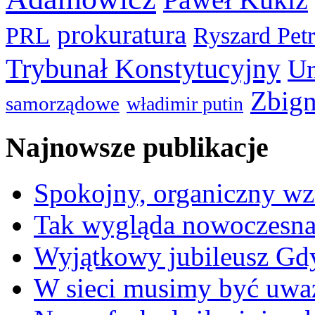
prokuratura
PRL
Ryszard Pet
Trybunał Konstytucyjny
Un
Zbign
samorządowe
władimir putin
Najnowsze publikacje
Spokojny, organiczny wz
Tak wygląda nowoczesna
Wyjątkowy jubileusz Gd
W sieci musimy być uwa