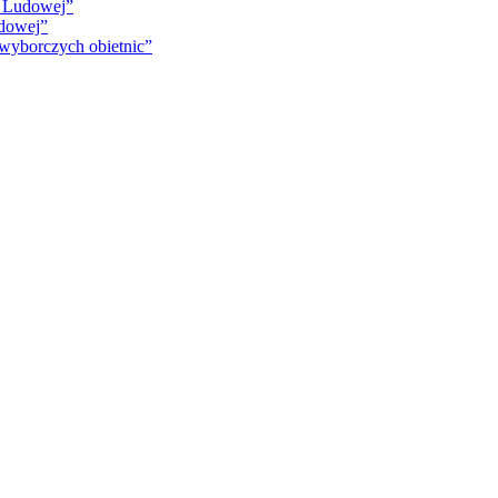
i Ludowej”
udowej”
 wyborczych obietnic”