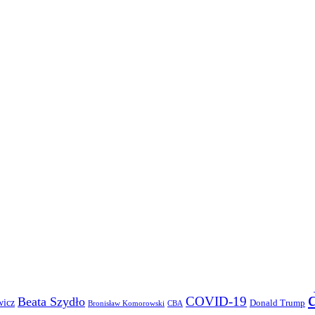
COVID-19
Beata Szydło
wicz
Donald Trump
Bronisław Komorowski
CBA