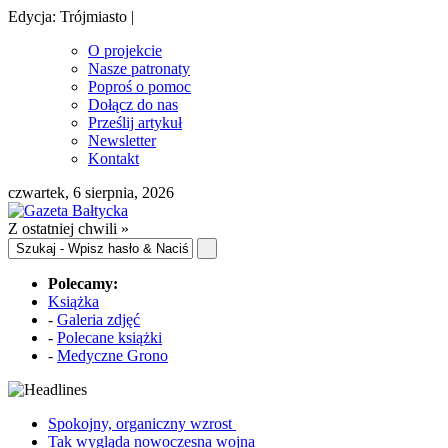
Edycja: Trójmiasto |
O projekcie
Nasze patronaty
Poproś o pomoc
Dołącz do nas
Prześlij artykuł
Newsletter
Kontakt
czwartek, 6 sierpnia, 2026
Z ostatniej chwili »
Polecamy:
Książka
-
Galeria zdjęć
-
Polecane książki
-
Medyczne Grono
Spokojny, organiczny wzrost
Tak wygląda nowoczesna wojna