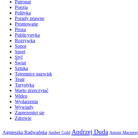
Patronat
Poezja
Polityka
Porady prawne
Promowane
Proza
Publicystyka
Rozrywka
Sopot
Sport
Styl
Świat
Sztuka
Tajemnice nazwisk
Teatr
Turystyka
Warto przeczytać
Wideo
Wydarzenia
Wywiady
Zaprezentuj się
Zdrowie
Andrzej Duda
Agnieszka Radwańska
Amber Gold
Antoni Maciere