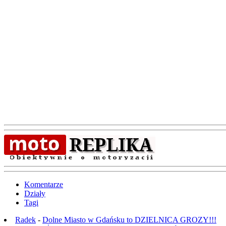
Komentarze
Działy
Tagi
Radek
-
Dolne Miasto w Gdańsku to DZIELNICA GROZY!!!