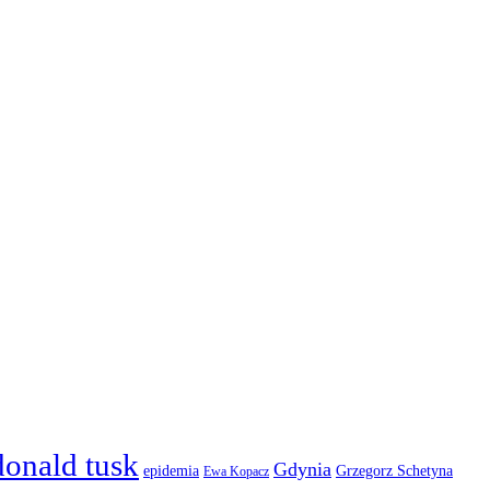
donald tusk
Gdynia
epidemia
Grzegorz Schetyna
Ewa Kopacz