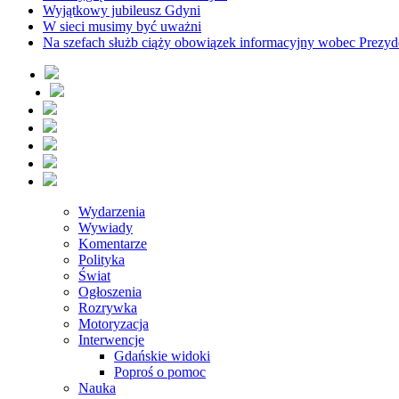
Wyjątkowy jubileusz Gdyni
W sieci musimy być uważni
Na szefach służb ciąży obowiązek informacyjny wobec Prezyd
Wydarzenia
Wywiady
Komentarze
Polityka
Świat
Ogłoszenia
Rozrywka
Motoryzacja
Interwencje
Gdańskie widoki
Poproś o pomoc
Nauka