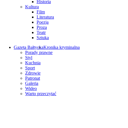
Historia
Kultura
Film
Literatura
Poezja
Proza
Teatr
Sztuka
Gazeta Bałtycka
Kronika kryminalna
Porady prawne
Styl
Kuchnia
Sport
Zdrowie
Patronat
Galeria
Wideo
Warto przeczytać