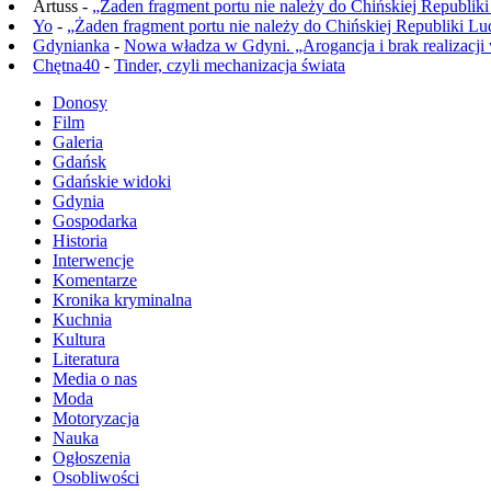
Artuss -
„Żaden fragment portu nie należy do Chińskiej Republik
Yo
-
„Żaden fragment portu nie należy do Chińskiej Republiki L
Gdynianka
-
Nowa władza w Gdyni. „Arogancja i brak realizacji
Chętna40
-
Tinder, czyli mechanizacja świata
Donosy
Film
Galeria
Gdańsk
Gdańskie widoki
Gdynia
Gospodarka
Historia
Interwencje
Komentarze
Kronika kryminalna
Kuchnia
Kultura
Literatura
Media o nas
Moda
Motoryzacja
Nauka
Ogłoszenia
Osobliwości