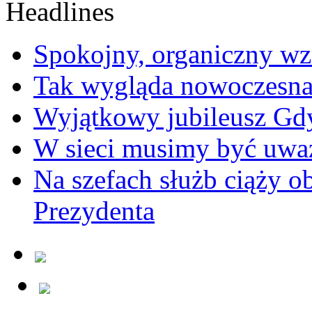
Spokojny, organiczny wz
Tak wygląda nowoczesna
Wyjątkowy jubileusz Gd
W sieci musimy być uwa
Na szefach służb ciąży 
Prezydenta