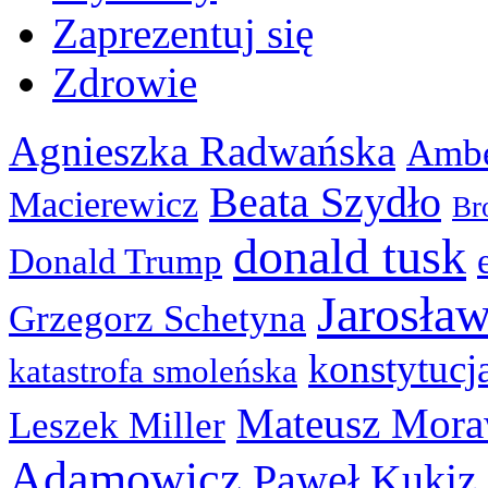
Zaprezentuj się
Zdrowie
Agnieszka Radwańska
Ambe
Beata Szydło
Macierewicz
Br
donald tusk
Donald Trump
Jarosła
Grzegorz Schetyna
konstytucj
katastrofa smoleńska
Mateusz Mora
Leszek Miller
Adamowicz
Paweł Kukiz