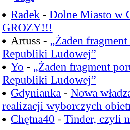
Radek
-
Dolne Miasto w
GROZY!!!
Artuss -
„Żaden fragment 
Republiki Ludowej”
Yo
-
„Żaden fragment port
Republiki Ludowej”
Gdynianka
-
Nowa władza
realizacji wyborczych obiet
Chętna40
-
Tinder, czyli 