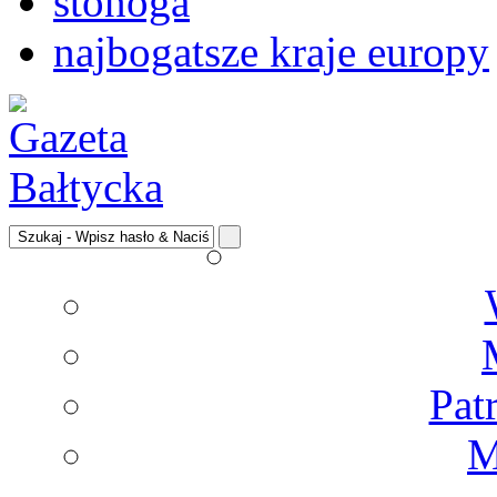
stonoga
najbogatsze kraje europy
Pat
M