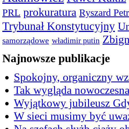
prokuratura
PRL
Ryszard Pet
Trybunał Konstytucyjny
Un
Zbign
samorządowe
władimir putin
Najnowsze publikacje
Spokojny, organiczny wz
Tak wygląda nowoczesna
Wyjątkowy jubileusz Gd
W sieci musimy być uwa
Na szefach służb ciąży 