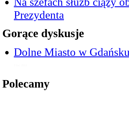
Na szefach służb ciąży 
Prezydenta
Gorące dyskusje
Dolne Miasto w Gdańs
3 kw. 2013
Polecamy