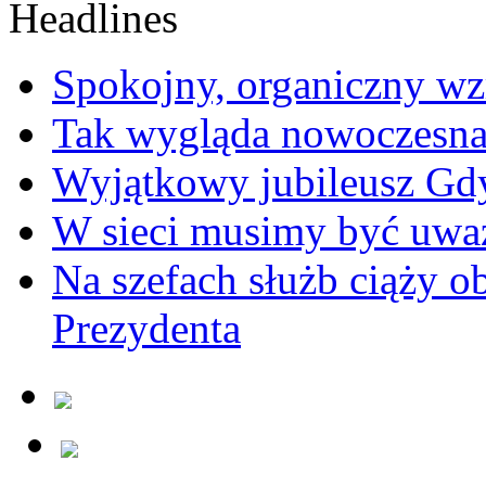
Spokojny, organiczny wz
Tak wygląda nowoczesna
Wyjątkowy jubileusz Gd
W sieci musimy być uwa
Na szefach służb ciąży 
Prezydenta