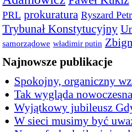
prokuratura
PRL
Ryszard Pet
Trybunał Konstytucyjny
Un
Zbign
samorządowe
władimir putin
Najnowsze publikacje
Spokojny, organiczny wz
Tak wygląda nowoczesna
Wyjątkowy jubileusz Gd
W sieci musimy być uwa