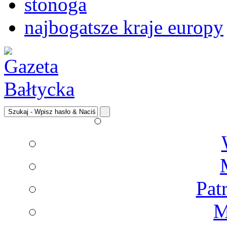
stonoga
najbogatsze kraje europy
Pat
M