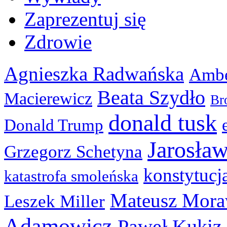
Zaprezentuj się
Zdrowie
Agnieszka Radwańska
Ambe
Beata Szydło
Macierewicz
Br
donald tusk
Donald Trump
Jarosła
Grzegorz Schetyna
konstytucj
katastrofa smoleńska
Mateusz Mora
Leszek Miller
Adamowicz
Paweł Kukiz