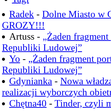
Radek
-
Dolne Miasto w
GROZY!!!
Artuss -
„Żaden fragment 
Republiki Ludowej”
Yo
-
„Żaden fragment port
Republiki Ludowej”
Gdynianka
-
Nowa władza
realizacji wyborczych obiet
Chętna40
-
Tinder, czyli 