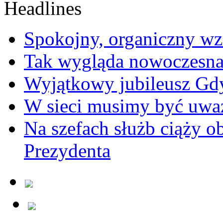
Spokojny, organiczny wz
Tak wygląda nowoczesna
Wyjątkowy jubileusz Gd
W sieci musimy być uwa
Na szefach służb ciąży 
Prezydenta