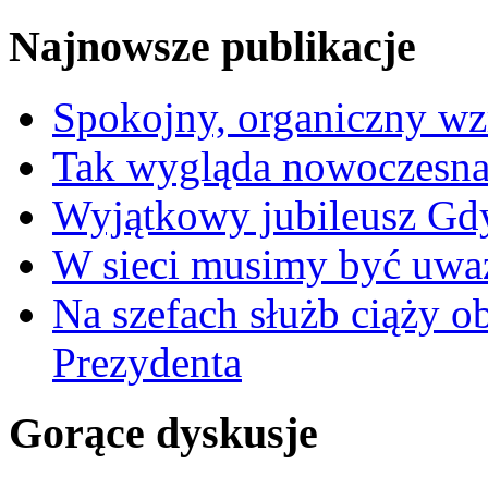
Najnowsze publikacje
Spokojny, organiczny wz
Tak wygląda nowoczesna
Wyjątkowy jubileusz Gd
W sieci musimy być uwa
Na szefach służb ciąży 
Prezydenta
Gorące dyskusje