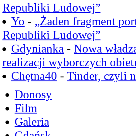
Republiki Ludowej”
Yo
-
„Żaden fragment port
Republiki Ludowej”
Gdynianka
-
Nowa władza
realizacji wyborczych obiet
Chętna40
-
Tinder, czyli 
Donosy
Film
Galeria
Gdańsk