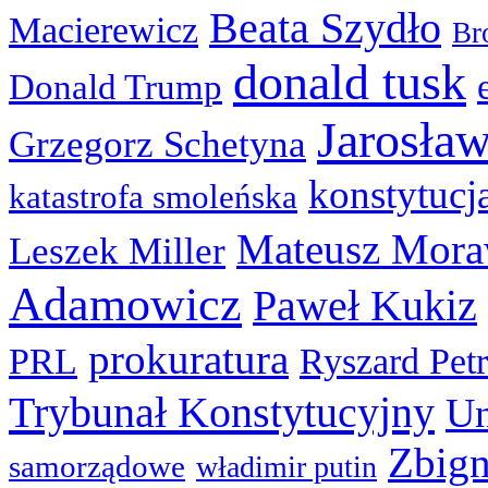
Beata Szydło
Macierewicz
Br
donald tusk
Donald Trump
Jarosła
Grzegorz Schetyna
konstytucj
katastrofa smoleńska
Mateusz Mora
Leszek Miller
Adamowicz
Paweł Kukiz
prokuratura
PRL
Ryszard Pet
Trybunał Konstytucyjny
Un
Zbign
samorządowe
władimir putin