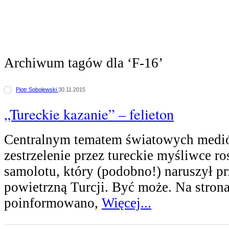
Archiwum tagów dla ‘F-16’
Piotr Sobolewski
30.11.2015
„Tureckie kazanie” – felieton
Centralnym tematem światowych medió
zestrzelenie przez tureckie myśliwce ro
samolotu, który (podobno!) naruszył pr
powietrzną Turcji. Być może. Na stro
poinformowano,
Więcej...