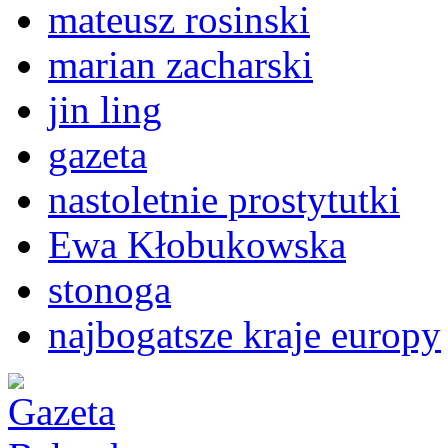
mateusz rosinski
marian zacharski
jin ling
gazeta
nastoletnie prostytutki
Ewa Kłobukowska
stonoga
najbogatsze kraje europy