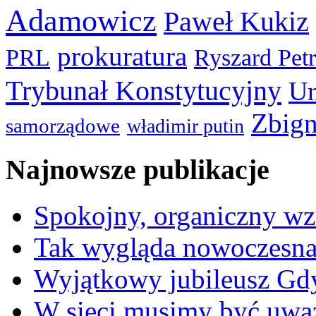
Adamowicz
Paweł Kukiz
prokuratura
PRL
Ryszard Pet
Trybunał Konstytucyjny
Un
Zbign
samorządowe
władimir putin
Najnowsze publikacje
Spokojny, organiczny wz
Tak wygląda nowoczesna
Wyjątkowy jubileusz Gd
W sieci musimy być uwa