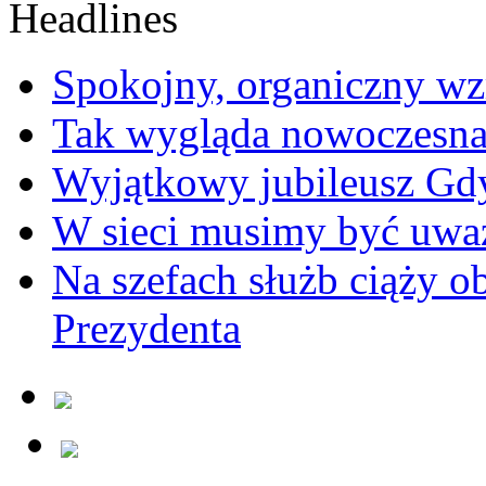
Spokojny, organiczny wz
Tak wygląda nowoczesna
Wyjątkowy jubileusz Gd
W sieci musimy być uwa
Na szefach służb ciąży 
Prezydenta