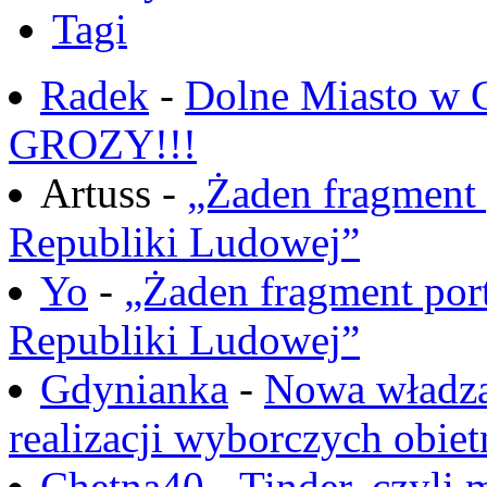
Tagi
Radek
-
Dolne Miasto w
GROZY!!!
Artuss -
„Żaden fragment 
Republiki Ludowej”
Yo
-
„Żaden fragment port
Republiki Ludowej”
Gdynianka
-
Nowa władza
realizacji wyborczych obiet
Chętna40
-
Tinder, czyli 