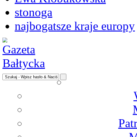
stonoga
najbogatsze kraje europy
Pat
M