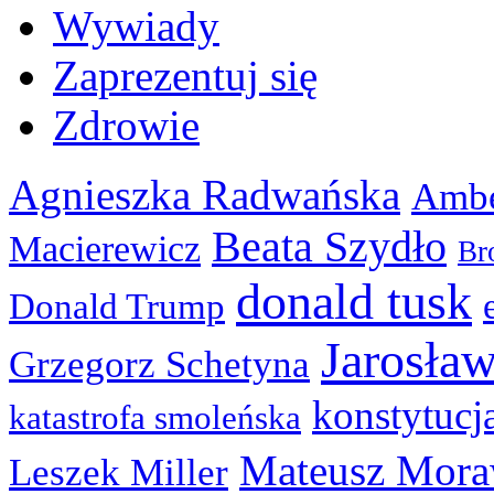
Wywiady
Zaprezentuj się
Zdrowie
Agnieszka Radwańska
Ambe
Beata Szydło
Macierewicz
Br
donald tusk
Donald Trump
Jarosła
Grzegorz Schetyna
konstytucj
katastrofa smoleńska
Mateusz Mora
Leszek Miller