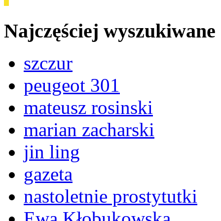
Najczęściej wyszukiwane
szczur
peugeot 301
mateusz rosinski
marian zacharski
jin ling
gazeta
nastoletnie prostytutki
Ewa Kłobukowska