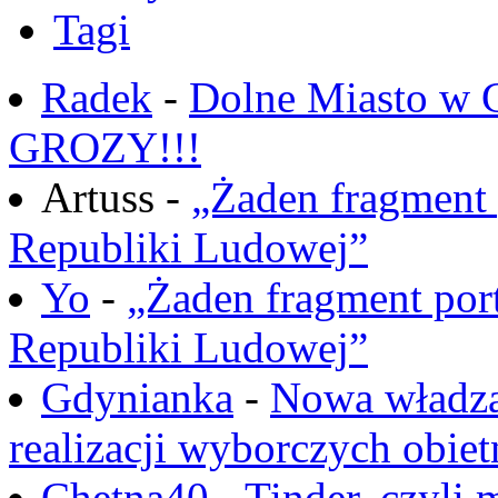
Tagi
Radek
-
Dolne Miasto w
GROZY!!!
Artuss -
„Żaden fragment 
Republiki Ludowej”
Yo
-
„Żaden fragment port
Republiki Ludowej”
Gdynianka
-
Nowa władza
realizacji wyborczych obiet
Chętna40
-
Tinder, czyli 