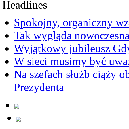
Spokojny, organiczny wz
Tak wygląda nowoczesna
Wyjątkowy jubileusz Gd
W sieci musimy być uwa
Na szefach służb ciąży 
Prezydenta