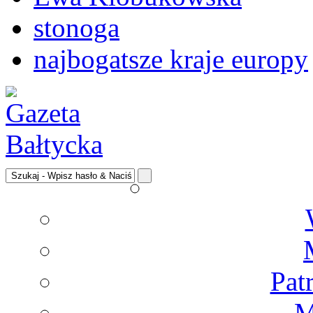
stonoga
najbogatsze kraje europy
Pat
M