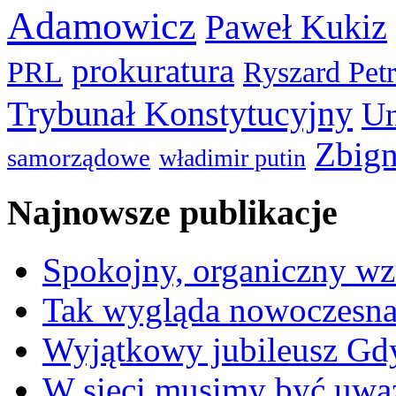
Adamowicz
Paweł Kukiz
prokuratura
PRL
Ryszard Pet
Trybunał Konstytucyjny
Un
Zbign
samorządowe
władimir putin
Najnowsze publikacje
Spokojny, organiczny wz
Tak wygląda nowoczesna
Wyjątkowy jubileusz Gd
W sieci musimy być uwa