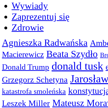
Wywiady
Zaprezentuj się
Zdrowie
Agnieszka Radwańska
Ambe
Beata Szydło
Macierewicz
Br
donald tusk
Donald Trump
Jarosła
Grzegorz Schetyna
konstytucj
katastrofa smoleńska
Mateusz Mora
Leszek Miller