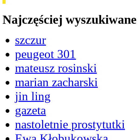
Najczęściej wyszukiwane
szczur
peugeot 301
mateusz rosinski
marian zacharski
jin ling
gazeta
nastoletnie prostytutki
Ewa Kłobukowska