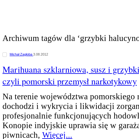
Archiwum tagów dla ‘grzybki halucyn
Michał Zagłoba
3.08.2012
Marihuana szklarniowa, susz i grzybk
czyli pomorski przemysł narkotykowy
Na terenie województwa pomorskiego r
dochodzi i wykrycia i likwidacji zorg
profesjonalnie funkcjonujących hodow
Konopie indyjskie uprawia się w garaża
piwnicach,
Więcej...