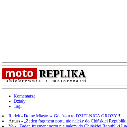
Komentarze
Działy
Tagi
Radek
-
Dolne Miasto w Gdańsku to DZIELNICA GROZY!!!
Artuss -
„Żaden fragment portu nie należy do Chińskiej Republik
Yo
-
„Żaden fragment portu nie należy do Chińskiej Republiki L