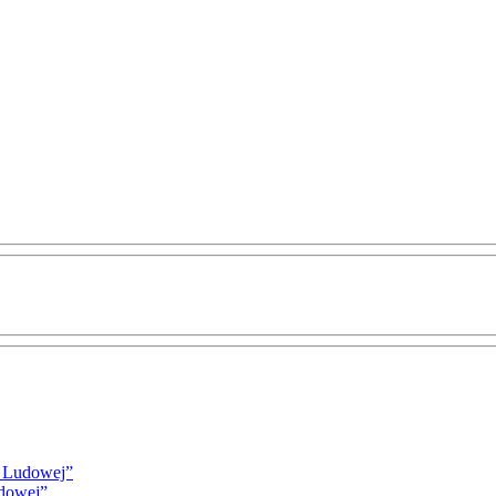
i Ludowej”
udowej”