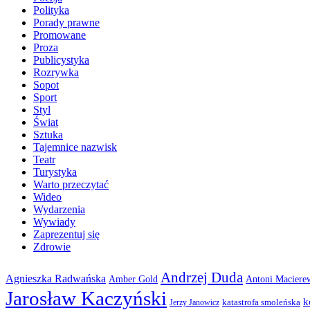
Polityka
Porady prawne
Promowane
Proza
Publicystyka
Rozrywka
Sopot
Sport
Styl
Świat
Sztuka
Tajemnice nazwisk
Teatr
Turystyka
Warto przeczytać
Wideo
Wydarzenia
Wywiady
Zaprezentuj się
Zdrowie
Andrzej Duda
Agnieszka Radwańska
Amber Gold
Antoni Maciere
Jarosław Kaczyński
k
katastrofa smoleńska
Jerzy Janowicz