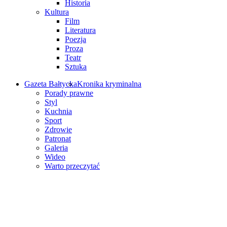
Historia
Kultura
Film
Literatura
Poezja
Proza
Teatr
Sztuka
Gazeta Bałtycka
Kronika kryminalna
Porady prawne
Styl
Kuchnia
Sport
Zdrowie
Patronat
Galeria
Wideo
Warto przeczytać