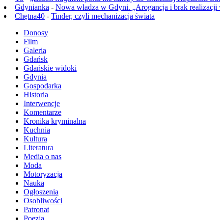
Gdynianka
-
Nowa władza w Gdyni. „Arogancja i brak realizacji
Chętna40
-
Tinder, czyli mechanizacja świata
Donosy
Film
Galeria
Gdańsk
Gdańskie widoki
Gdynia
Gospodarka
Historia
Interwencje
Komentarze
Kronika kryminalna
Kuchnia
Kultura
Literatura
Media o nas
Moda
Motoryzacja
Nauka
Ogłoszenia
Osobliwości
Patronat
Poezja