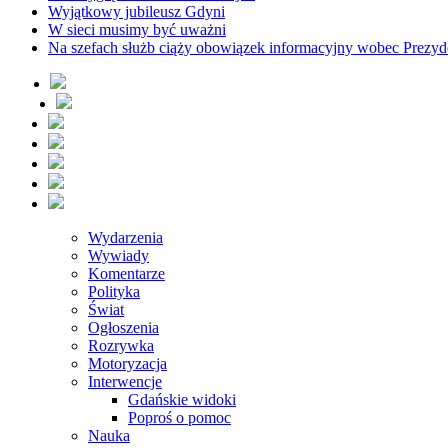
Wyjątkowy jubileusz Gdyni
W sieci musimy być uważni
Na szefach służb ciąży obowiązek informacyjny wobec Prezyd
Wydarzenia
Wywiady
Komentarze
Polityka
Świat
Ogłoszenia
Rozrywka
Motoryzacja
Interwencje
Gdańskie widoki
Poproś o pomoc
Nauka