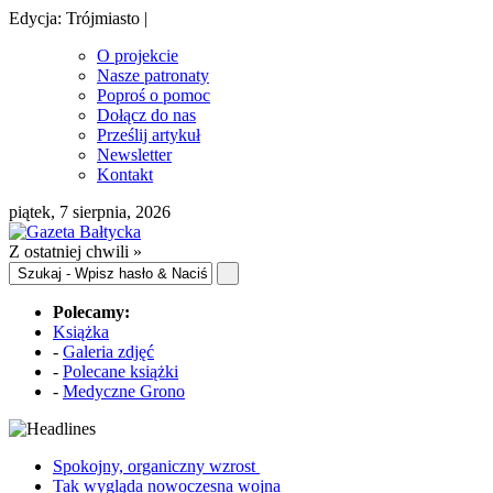
Edycja: Trójmiasto |
O projekcie
Nasze patronaty
Poproś o pomoc
Dołącz do nas
Prześlij artykuł
Newsletter
Kontakt
piątek, 7 sierpnia, 2026
Z ostatniej chwili »
Polecamy:
Książka
-
Galeria zdjęć
-
Polecane książki
-
Medyczne Grono
Spokojny, organiczny wzrost
Tak wygląda nowoczesna wojna