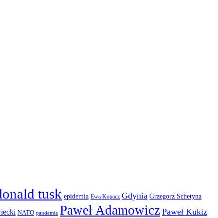
donald tusk
Gdynia
epidemia
Grzegorz Schetyna
Ewa Kopacz
Paweł Adamowicz
Paweł Kukiz
iecki
NATO
pandemia