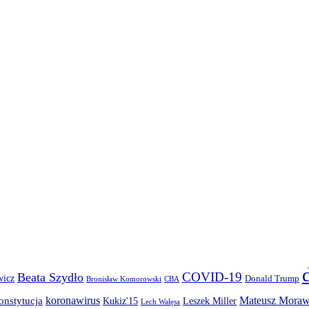
COVID-19
Beata Szydło
wicz
Donald Trump
Bronisław Komorowski
CBA
koronawirus
Mateusz Moraw
onstytucja
Kukiz'15
Leszek Miller
Lech Wałęsa