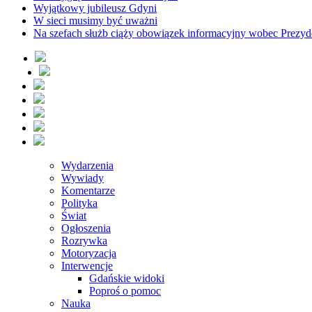
Wyjątkowy jubileusz Gdyni
W sieci musimy być uważni
Na szefach służb ciąży obowiązek informacyjny wobec Prezyd
Wydarzenia
Wywiady
Komentarze
Polityka
Świat
Ogłoszenia
Rozrywka
Motoryzacja
Interwencje
Gdańskie widoki
Poproś o pomoc
Nauka