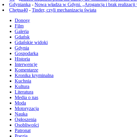
Gdynianka
-
Nowa władza w Gdyni. „Arogancja i brak realizacji
Chętna40
-
Tinder, czyli mechanizacja świata
Donosy
Film
Galeria
Gdańsk
Gdańskie widoki
Gdynia
Gospodarka
Historia
Interwencje
Komentarze
Kronika kryminalna
Kuchnia
Kultura
Literatura
Media o nas
Moda
Motoryzacja
Nauka
Ogłoszenia
Osobliwości
Patronat
Poezja