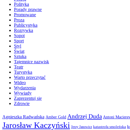
Polityka
Porady prawne
Promowane
Proza
Publicystyka
Rozrywka
Sopot
Sport
Styl
Świat
Sztuka
Tajemnice nazwisk
Teatr
Turystyka
Warto przeczytać
Wideo
Wydarzenia
Wywiady
Zaprezentuj się
Zdrowie
Andrzej Duda
Agnieszka Radwańska
Amber Gold
Antoni Maciere
Jarosław Kaczyński
k
katastrofa smoleńska
Jerzy Janowicz