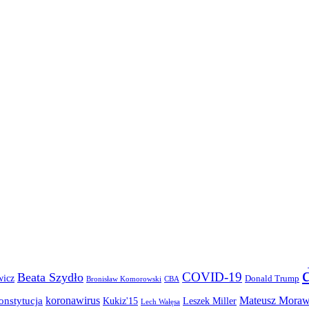
COVID-19
Beata Szydło
wicz
Donald Trump
Bronisław Komorowski
CBA
koronawirus
Mateusz Moraw
onstytucja
Kukiz'15
Leszek Miller
Lech Wałęsa