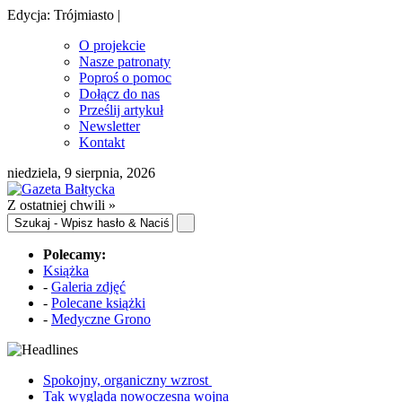
Edycja: Trójmiasto |
O projekcie
Nasze patronaty
Poproś o pomoc
Dołącz do nas
Prześlij artykuł
Newsletter
Kontakt
niedziela, 9 sierpnia, 2026
Z ostatniej chwili »
Polecamy:
Książka
-
Galeria zdjęć
-
Polecane książki
-
Medyczne Grono
Spokojny, organiczny wzrost
Tak wygląda nowoczesna wojna