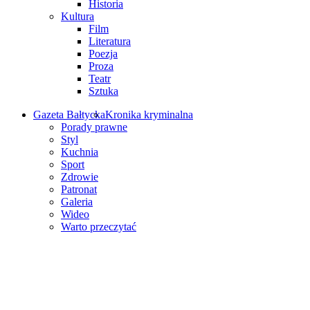
Historia
Kultura
Film
Literatura
Poezja
Proza
Teatr
Sztuka
Gazeta Bałtycka
Kronika kryminalna
Porady prawne
Styl
Kuchnia
Sport
Zdrowie
Patronat
Galeria
Wideo
Warto przeczytać