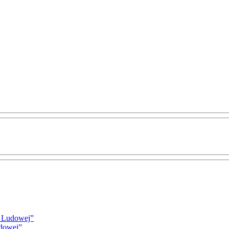
i Ludowej”
udowej”