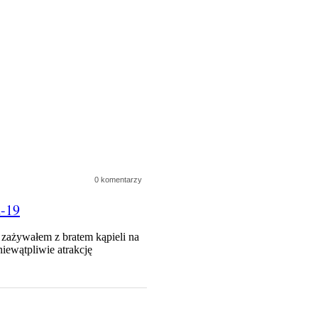
0 komentarzy
d-19
zażywałem z bratem kąpieli na
iewątpliwie atrakcję