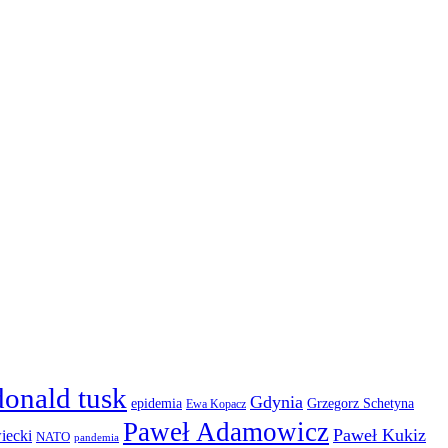
donald tusk
Gdynia
epidemia
Grzegorz Schetyna
Ewa Kopacz
Paweł Adamowicz
Paweł Kukiz
iecki
NATO
pandemia