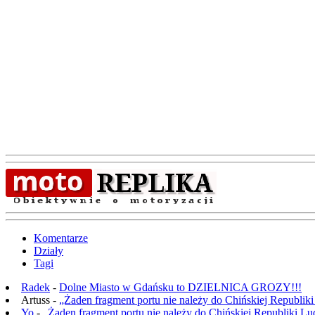
Komentarze
Działy
Tagi
Radek
-
Dolne Miasto w Gdańsku to DZIELNICA GROZY!!!
Artuss -
„Żaden fragment portu nie należy do Chińskiej Republik
Yo
-
„Żaden fragment portu nie należy do Chińskiej Republiki L