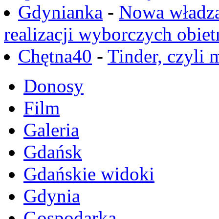
Gdynianka
-
Nowa władza
realizacji wyborczych obiet
Chętna40
-
Tinder, czyli 
Donosy
Film
Galeria
Gdańsk
Gdańskie widoki
Gdynia
Gospodarka