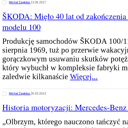
Michał Zagłoba
13.06.2017
ŠKODA: Mięło 40 lat od zakończenia 
modelu 100
Produkcję samochodów ŠKODA 100/11
sierpnia 1969, tuż po przerwie wakacyjn
gorączkowym usuwaniu skutków potęż
który wybuchł w kompleksie fabryki ma
zaledwie kilkanaście
Więcej...
Michał Zagłoba
26.03.2013
Historia motoryzacji: Mercedes-Ben
„Olbrzym, którego nauczono tańczyć n