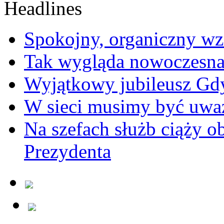
Spokojny, organiczny wz
Tak wygląda nowoczesna
Wyjątkowy jubileusz Gd
W sieci musimy być uwa
Na szefach służb ciąży 
Prezydenta