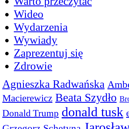
Warto przeczytać
Wideo
Wydarzenia
Wywiady
Zaprezentuj się
Zdrowie
Agnieszka Radwańska
Ambe
Beata Szydło
Macierewicz
Br
donald tusk
Donald Trump
Jarosła
Grzegorz Schetyna