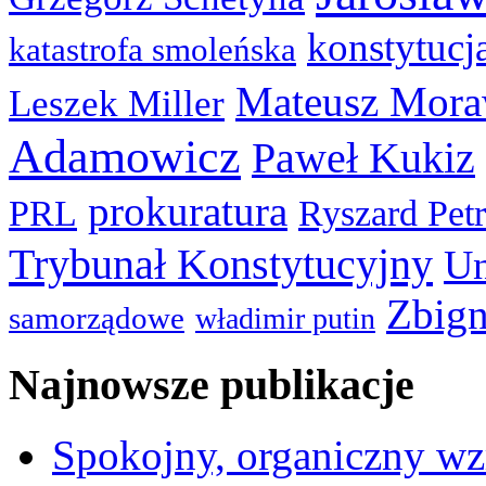
konstytucj
katastrofa smoleńska
Mateusz Mora
Leszek Miller
Adamowicz
Paweł Kukiz
prokuratura
PRL
Ryszard Pet
Trybunał Konstytucyjny
Un
Zbign
samorządowe
władimir putin
Najnowsze publikacje
Spokojny, organiczny wz