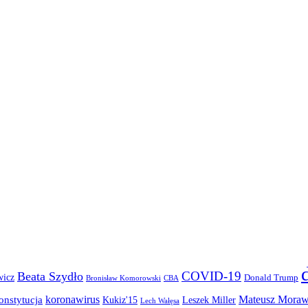
COVID-19
Beata Szydło
wicz
Donald Trump
Bronisław Komorowski
CBA
koronawirus
Mateusz Moraw
onstytucja
Kukiz'15
Leszek Miller
Lech Wałęsa