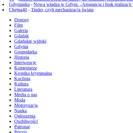
Gdynianka
-
Nowa władza w Gdyni. „Arogancja i brak realizacji
Chętna40
-
Tinder, czyli mechanizacja świata
Donosy
Film
Galeria
Gdańsk
Gdańskie widoki
Gdynia
Gospodarka
Historia
Interwencje
Komentarze
Kronika kryminalna
Kuchnia
Kultura
Literatura
Media o nas
Moda
Motoryzacja
Nauka
Ogłoszenia
Osobliwości
Patronat
Poezja