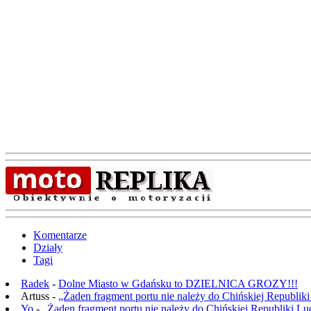
Komentarze
Działy
Tagi
Radek
-
Dolne Miasto w Gdańsku to DZIELNICA GROZY!!!
Artuss -
„Żaden fragment portu nie należy do Chińskiej Republik
Yo
-
„Żaden fragment portu nie należy do Chińskiej Republiki L