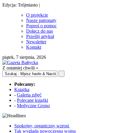
Edycja: Trójmiasto |
O projekcie
Nasze patronaty
Poproś o pomoc
Dołącz do nas
Prześlij artykuł
Newsletter
Kontakt
piątek, 7 sierpnia, 2026
Z ostatniej chwili »
Polecamy:
Książka
-
Galeria zdjęć
-
Polecane książki
-
Medyczne Grono
Spokojny, organiczny wzrost
Tak wygląda nowoczesna wojna