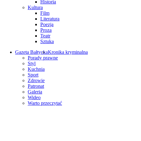
Historia
Kultura
Film
Literatura
Poezja
Proza
Teatr
Sztuka
Gazeta Bałtycka
Kronika kryminalna
Porady prawne
Styl
Kuchnia
Sport
Zdrowie
Patronat
Galeria
Wideo
Warto przeczytać