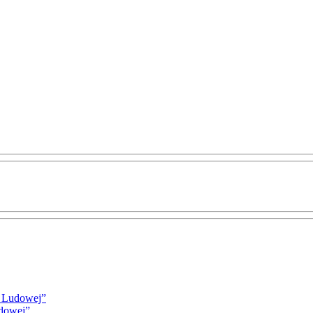
i Ludowej”
udowej”