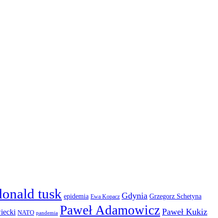
donald tusk
Gdynia
epidemia
Grzegorz Schetyna
Ewa Kopacz
Paweł Adamowicz
Paweł Kukiz
iecki
NATO
pandemia