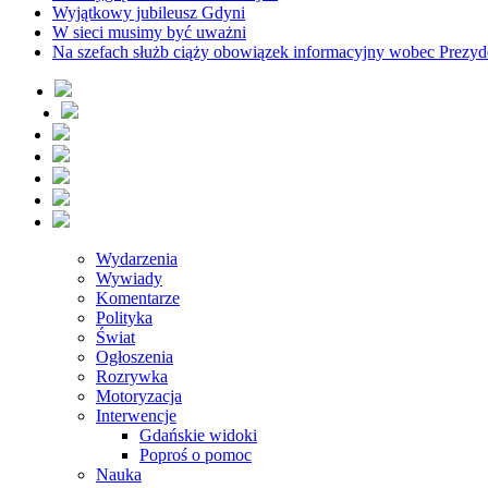
Wyjątkowy jubileusz Gdyni
W sieci musimy być uważni
Na szefach służb ciąży obowiązek informacyjny wobec Prezyd
Wydarzenia
Wywiady
Komentarze
Polityka
Świat
Ogłoszenia
Rozrywka
Motoryzacja
Interwencje
Gdańskie widoki
Poproś o pomoc
Nauka