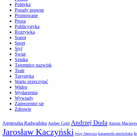
Polityka
Porady prawne
Promowane
Proza
Publicystyka
Rozrywka
Sopot
Sport
Styl
Świat
Sztuka
Tajemnice nazwisk
Teatr
Turystyka
Warto przeczytać
Wideo
Wydarzenia
Wywiady
Zaprezentuj się
Zdrowie
Andrzej Duda
Agnieszka Radwańska
Amber Gold
Antoni Maciere
Jarosław Kaczyński
k
katastrofa smoleńska
Jerzy Janowicz