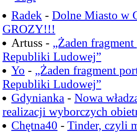
Radek
-
Dolne Miasto w
GROZY!!!
Artuss -
„Żaden fragment 
Republiki Ludowej”
Yo
-
„Żaden fragment port
Republiki Ludowej”
Gdynianka
-
Nowa władza
realizacji wyborczych obiet
Chętna40
-
Tinder, czyli 