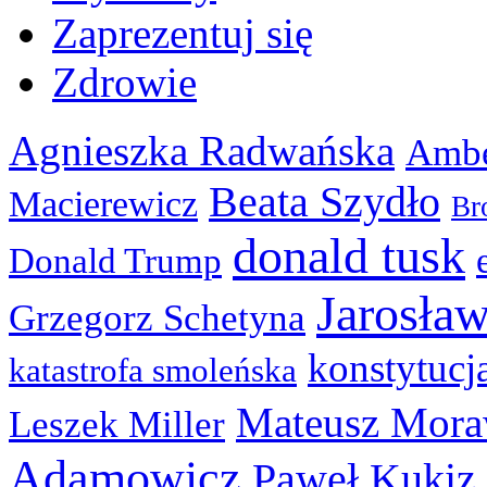
Zaprezentuj się
Zdrowie
Agnieszka Radwańska
Ambe
Beata Szydło
Macierewicz
Br
donald tusk
Donald Trump
Jarosła
Grzegorz Schetyna
konstytucj
katastrofa smoleńska
Mateusz Mora
Leszek Miller
Adamowicz
Paweł Kukiz