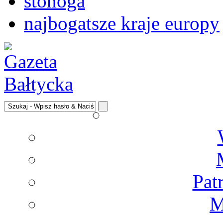
stonoga
najbogatsze kraje europy
Pat
M