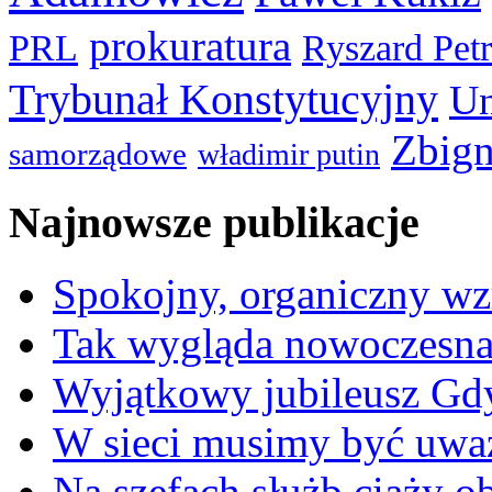
prokuratura
PRL
Ryszard Pet
Trybunał Konstytucyjny
Un
Zbign
samorządowe
władimir putin
Najnowsze publikacje
Spokojny, organiczny wz
Tak wygląda nowoczesna
Wyjątkowy jubileusz Gd
W sieci musimy być uwa
Na szefach służb ciąży 