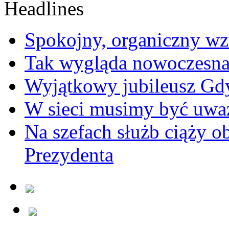
Spokojny, organiczny wz
Tak wygląda nowoczesna
Wyjątkowy jubileusz Gd
W sieci musimy być uwa
Na szefach służb ciąży 
Prezydenta