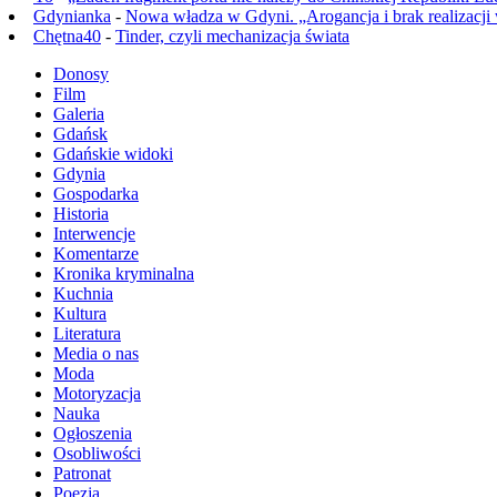
Gdynianka
-
Nowa władza w Gdyni. „Arogancja i brak realizacji
Chętna40
-
Tinder, czyli mechanizacja świata
Donosy
Film
Galeria
Gdańsk
Gdańskie widoki
Gdynia
Gospodarka
Historia
Interwencje
Komentarze
Kronika kryminalna
Kuchnia
Kultura
Literatura
Media o nas
Moda
Motoryzacja
Nauka
Ogłoszenia
Osobliwości
Patronat
Poezja