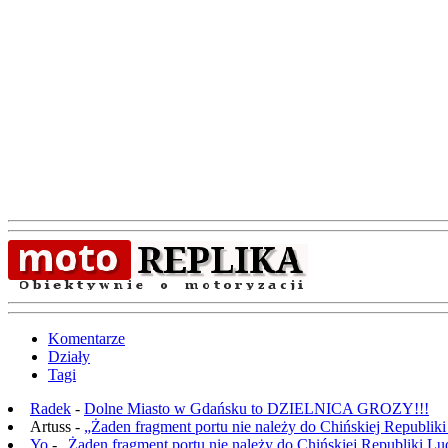
Komentarze
Działy
Tagi
Radek
-
Dolne Miasto w Gdańsku to DZIELNICA GROZY!!!
Artuss -
„Żaden fragment portu nie należy do Chińskiej Republik
Yo
-
„Żaden fragment portu nie należy do Chińskiej Republiki L