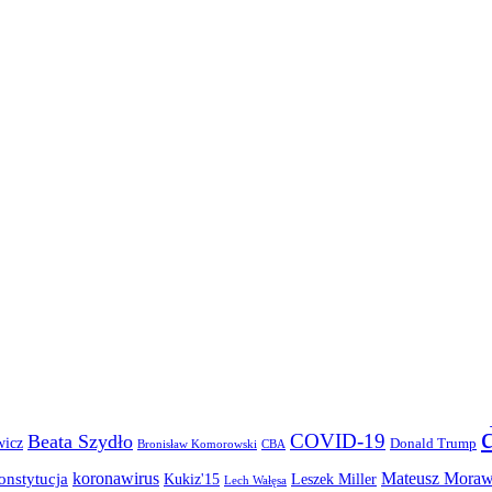
COVID-19
Beata Szydło
wicz
Donald Trump
Bronisław Komorowski
CBA
koronawirus
Mateusz Moraw
onstytucja
Kukiz'15
Leszek Miller
Lech Wałęsa