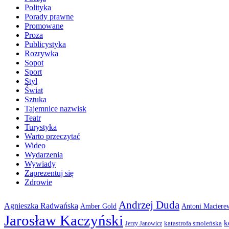
Polityka
Porady prawne
Promowane
Proza
Publicystyka
Rozrywka
Sopot
Sport
Styl
Świat
Sztuka
Tajemnice nazwisk
Teatr
Turystyka
Warto przeczytać
Wideo
Wydarzenia
Wywiady
Zaprezentuj się
Zdrowie
Andrzej Duda
Agnieszka Radwańska
Amber Gold
Antoni Maciere
Jarosław Kaczyński
k
katastrofa smoleńska
Jerzy Janowicz