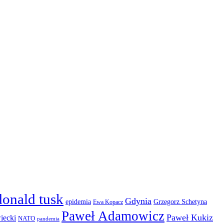
donald tusk
Gdynia
epidemia
Grzegorz Schetyna
Ewa Kopacz
Paweł Adamowicz
Paweł Kukiz
iecki
NATO
pandemia