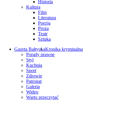
Historia
Kultura
Film
Literatura
Poezja
Proza
Teatr
Sztuka
Gazeta Bałtycka
Kronika kryminalna
Porady prawne
Styl
Kuchnia
Sport
Zdrowie
Patronat
Galeria
Wideo
Warto przeczytać