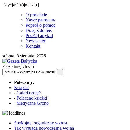
Edycja: Trójmiasto |
O projekcie
Nasze patronaty
Poproś o pomoc
Dołącz do nas
Prześlij artykuł
Newsletter
Kontakt
sobota, 8 sierpnia, 2026
Z ostatniej chwili »
Polecamy:
Książka
-
Galeria zdjęć
-
Polecane książki
-
Medyczne Grono
Spokojny, organiczny wzrost
Tak wygląda nowoczesna wojna