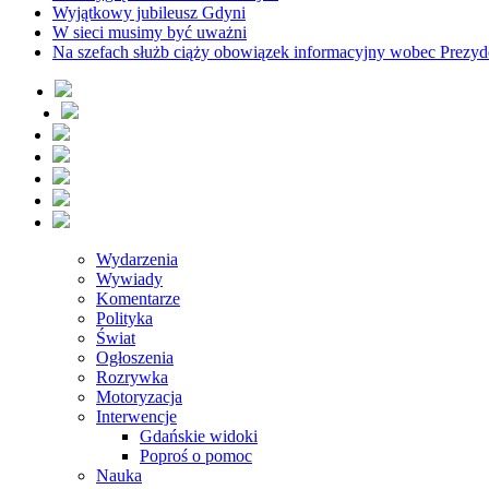
Wyjątkowy jubileusz Gdyni
W sieci musimy być uważni
Na szefach służb ciąży obowiązek informacyjny wobec Prezyd
Wydarzenia
Wywiady
Komentarze
Polityka
Świat
Ogłoszenia
Rozrywka
Motoryzacja
Interwencje
Gdańskie widoki
Poproś o pomoc
Nauka