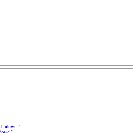
i Ludowej”
udowej”