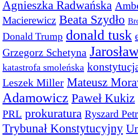
Agnieszka Radwańska
Ambe
Beata Szydło
Macierewicz
Br
donald tusk
Donald Trump
Jarosła
Grzegorz Schetyna
konstytucj
katastrofa smoleńska
Mateusz Mora
Leszek Miller
Adamowicz
Paweł Kukiz
prokuratura
PRL
Ryszard Pet
Trybunał Konstytucyjny
Un