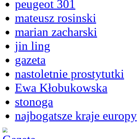
peugeot 301
mateusz rosinski
marian zacharski
jin ling
gazeta
nastoletnie prostytutki
Ewa Kłobukowska
stonoga
najbogatsze kraje europy