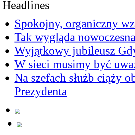
Spokojny, organiczny wz
Tak wygląda nowoczesna
Wyjątkowy jubileusz Gd
W sieci musimy być uwa
Na szefach służb ciąży 
Prezydenta