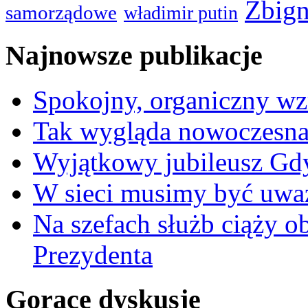
Zbign
samorządowe
władimir putin
Najnowsze publikacje
Spokojny, organiczny wz
Tak wygląda nowoczesna
Wyjątkowy jubileusz Gd
W sieci musimy być uwa
Na szefach służb ciąży 
Prezydenta
Gorące dyskusje