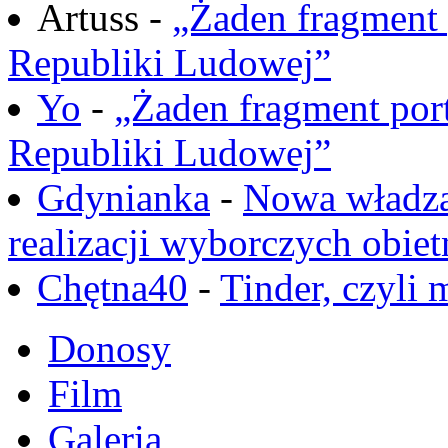
Artuss -
„Żaden fragment 
Republiki Ludowej”
Yo
-
„Żaden fragment port
Republiki Ludowej”
Gdynianka
-
Nowa władza
realizacji wyborczych obiet
Chętna40
-
Tinder, czyli 
Donosy
Film
Galeria