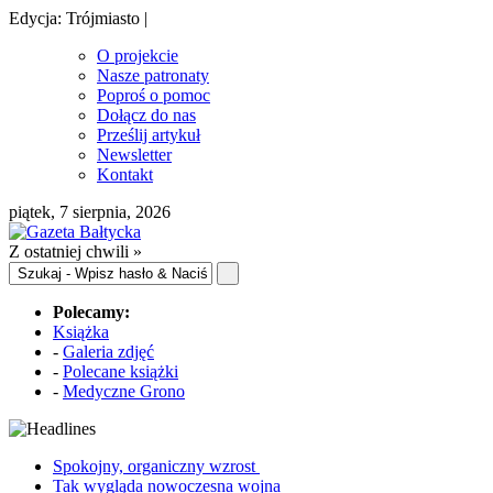
Edycja: Trójmiasto |
O projekcie
Nasze patronaty
Poproś o pomoc
Dołącz do nas
Prześlij artykuł
Newsletter
Kontakt
piątek, 7 sierpnia, 2026
Z ostatniej chwili »
Polecamy:
Książka
-
Galeria zdjęć
-
Polecane książki
-
Medyczne Grono
Spokojny, organiczny wzrost
Tak wygląda nowoczesna wojna