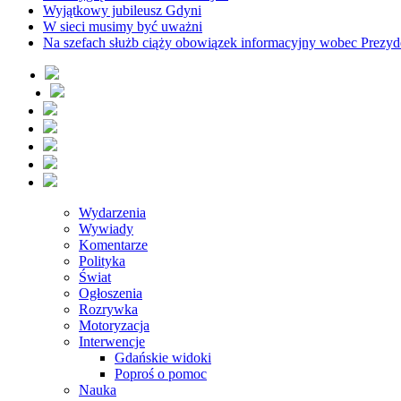
Wyjątkowy jubileusz Gdyni
W sieci musimy być uważni
Na szefach służb ciąży obowiązek informacyjny wobec Prezyd
Wydarzenia
Wywiady
Komentarze
Polityka
Świat
Ogłoszenia
Rozrywka
Motoryzacja
Interwencje
Gdańskie widoki
Poproś o pomoc
Nauka