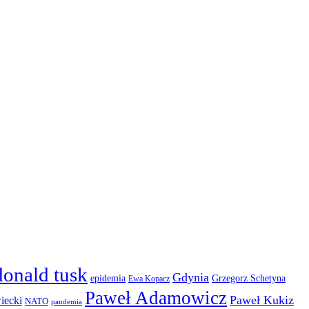
donald tusk
Gdynia
epidemia
Grzegorz Schetyna
Ewa Kopacz
Paweł Adamowicz
Paweł Kukiz
iecki
NATO
pandemia