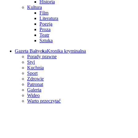
Historia
Kultura
Film
Literatura
Poezja
Proza
Teatr
Sztuka
Gazeta Bałtycka
Kronika kryminalna
Porady prawne
Styl
Kuchnia
Sport
Zdrowie
Patronat
Galeria
Wideo
Warto przeczytać