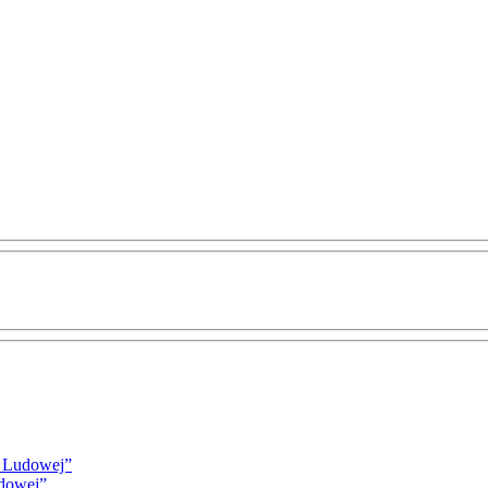
i Ludowej”
udowej”