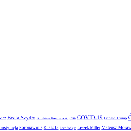
COVID-19
Beata Szydło
wicz
Donald Trump
Bronisław Komorowski
CBA
koronawirus
Mateusz Moraw
onstytucja
Kukiz'15
Leszek Miller
Lech Wałęsa