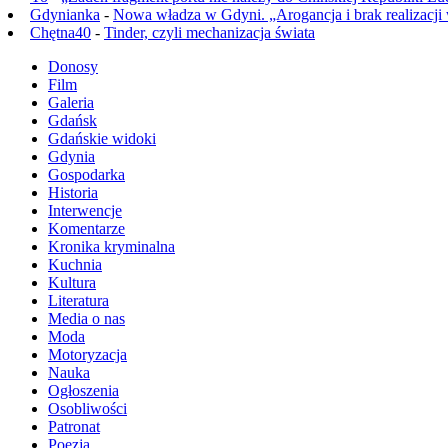
Gdynianka
-
Nowa władza w Gdyni. „Arogancja i brak realizacji
Chętna40
-
Tinder, czyli mechanizacja świata
Donosy
Film
Galeria
Gdańsk
Gdańskie widoki
Gdynia
Gospodarka
Historia
Interwencje
Komentarze
Kronika kryminalna
Kuchnia
Kultura
Literatura
Media o nas
Moda
Motoryzacja
Nauka
Ogłoszenia
Osobliwości
Patronat
Poezja