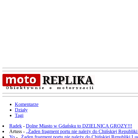
Komentarze
Działy
Tagi
Radek
-
Dolne Miasto w Gdańsku to DZIELNICA GROZY!!!
Artuss -
„Żaden fragment portu nie należy do Chińskiej Republik
Yo
-
„Żaden fragment portu nie należy do Chińskiej Republiki L