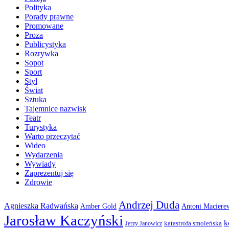
Polityka
Porady prawne
Promowane
Proza
Publicystyka
Rozrywka
Sopot
Sport
Styl
Świat
Sztuka
Tajemnice nazwisk
Teatr
Turystyka
Warto przeczytać
Wideo
Wydarzenia
Wywiady
Zaprezentuj się
Zdrowie
Andrzej Duda
Agnieszka Radwańska
Amber Gold
Antoni Maciere
Jarosław Kaczyński
k
katastrofa smoleńska
Jerzy Janowicz